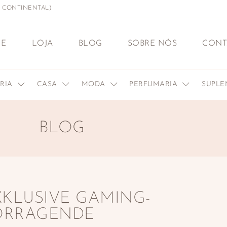
L CONTINENTAL)
E
LOJA
BLOG
SOBRE NÓS
CONT
ERIA
CASA
MODA
PERFUMARIA
SUPL
BLOG
XKLUSIVE GAMING-
ORRAGENDE