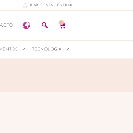
CRIAR CONTA / ENTRAR
0
ACTO
EMENTOS
TECNOLOGIA