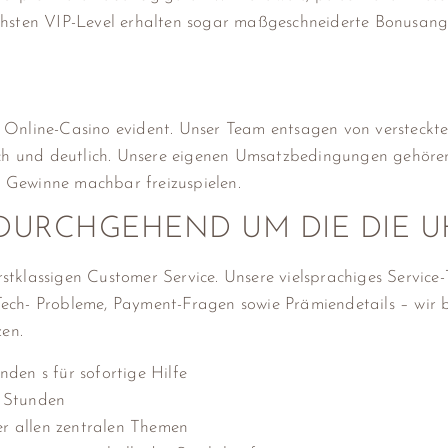
hsten VIP-Level erhalten sogar maßgeschneiderte Bonusang
r Online-Casino evident. Unser Team entsagen von versteckt
ch und deutlich. Unsere eigenen Umsatzbedingungen gehöre
e Gewinne machbar freizuspielen.
DURCHGEHEND UM DIE DIE U
 erstklassigen Customer Service. Unsere vielsprachiges Service
Tech- Probleme, Payment-Fragen sowie Prämiendetails – wir b
zen.
nden s für sofortige Hilfe
V Stunden
r allen zentralen Themen