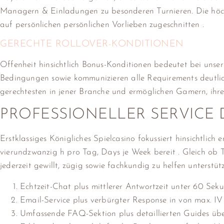
Managern & Einladungen zu besonderen Turnieren. Die höc
auf persönlichen persönlichen Vorlieben zugeschnitten .
GERECHTE ROLLOVER-KONDITIONEN
Offenheit hinsichtlich Bonus-Konditionen bedeutet bei unse
Bedingungen sowie kommunizieren alle Requirements deutli
gerechtesten in jener Branche und ermöglichen Gamern, ihr
PROFESSIONELLER SERVICE 
Erstklassiges Königliches Spielcasino fokussiert hinsichtlich
vierundzwanzig h pro Tag, Days je Week bereit . Gleich ob 
jederzeit gewillt, zügig sowie fachkundig zu helfen unterstüt
Echtzeit-Chat plus mittlerer Antwortzeit unter 60 Seku
Email-Service plus verbürgter Response in von max. I
Umfassende FAQ-Sektion plus detaillierten Guides übe