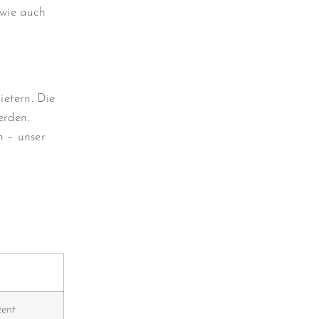
 wie auch
ietern. Die
erden.
n – unser
zent