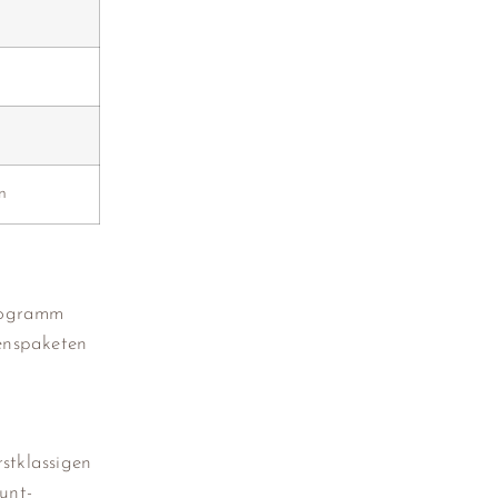
n
programm
menspaketen
rstklassigen
unt-