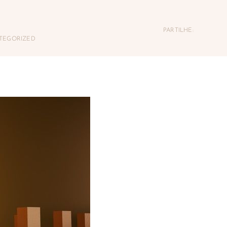
PARTILHE:
TEGORIZED