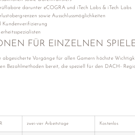
e Prüflabore darunter eCOGRA und iTech Labs & iTech Labs
rlustobergrenzen sowie Ausschlussmöglichkeiten
 Kundenverifizierung
rheitsspezialisten
ONEN FÜR EINZELNEN SPIEL
wie abgesicherte Vorgänge für allen Gamern höchste Wichtigke
en Bezahlmethoden bereit, die speziell für den DACH- Regi
R
zwei-vier Arbeitstage
Kostenlos