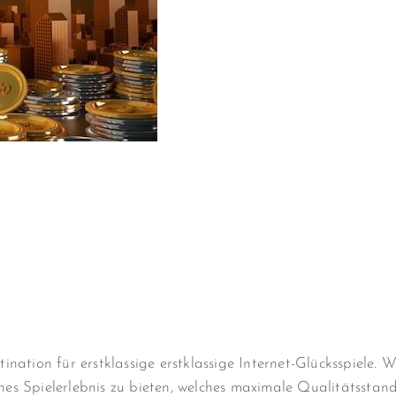
ination für erstklassige erstklassige Internet-Glücksspiele. 
ches Spielerlebnis zu bieten, welches maximale Qualitätsstan