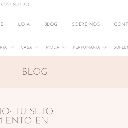
L CONTINENTAL)
E
LOJA
BLOG
SOBRE NÓS
CONT
ERIA
CASA
MODA
PERFUMARIA
SUPL
BLOG
O: TU SITIO
MIENTO EN