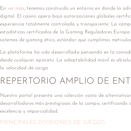
En
ver más
, tenemos construido un entorno en donde la adr
digital. El casino opera bajo autorizaciones globales certi
experiencia totalmente controlada y transparente. La camp
estadísticas certificados de la Gaming Reguladores Europa F
sistemas de gaming ético, estándar que cumplimos meticulo
La plataforma ha sido desarrollada pensando en la comodida
desde cualquier aparato. La adaptabilidad móvil es absoluta,
la velocidad de carga.
REPERTORIO AMPLIO DE EN
Nuestro portal presenta una colección vasta de alternativa
desarrolladores más prestigiosos de la campo, certificando 
excelencia y imparcialidad.
PRINCIPALES DIVISIONES DE JUEGOS