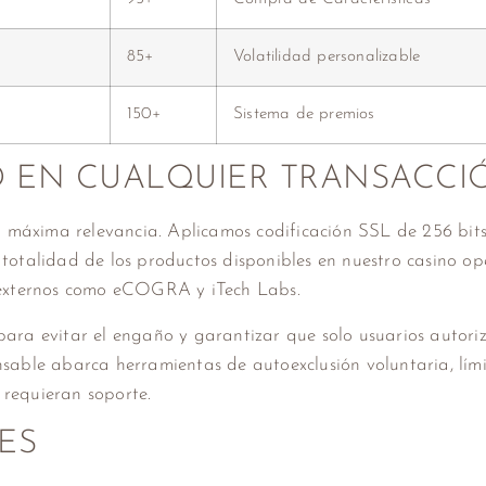
85+
Volatilidad personalizable
150+
Sistema de premios
D EN CUALQUIER TRANSACCI
 máxima relevancia. Aplicamos codificación SSL de 256 bits
 totalidad de los productos disponibles en nuestro casino o
externos como eCOGRA y iTech Labs.
para evitar el engaño y garantizar que solo usuarios autori
nsable abarca herramientas de autoexclusión voluntaria, lími
 requieran soporte.
ES