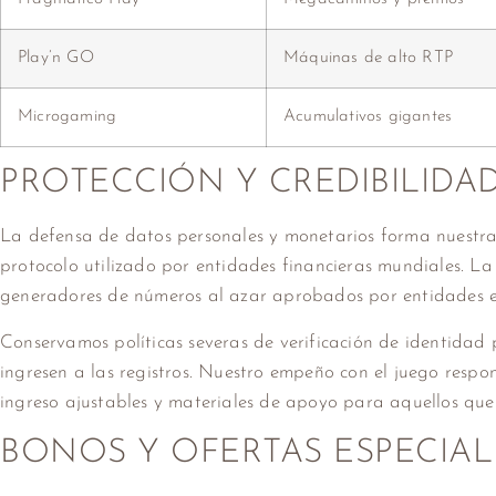
Play’n GO
Máquinas de alto RTP
Microgaming
Acumulativos gigantes
PROTECCIÓN Y CREDIBILIDA
La defensa de datos personales y monetarios forma nuestra
protocolo utilizado por entidades financieras mundiales. La
generadores de números al azar aprobados por entidades 
Conservamos políticas severas de verificación de identidad 
ingresen a las registros. Nuestro empeño con el juego respo
ingreso ajustables y materiales de apoyo para aquellos que
BONOS Y OFERTAS ESPECIAL