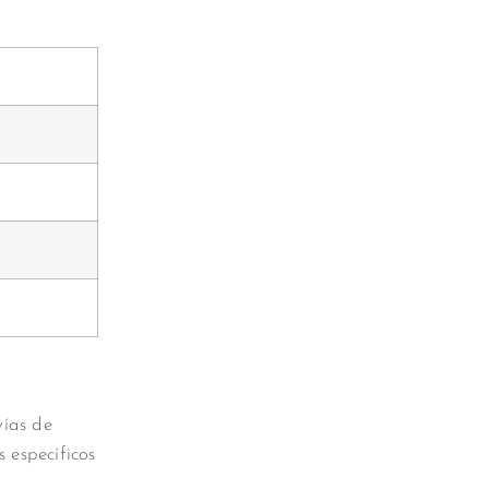
vías de
 específicos