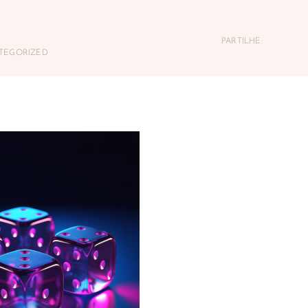
PARTILHE:
TEGORIZED