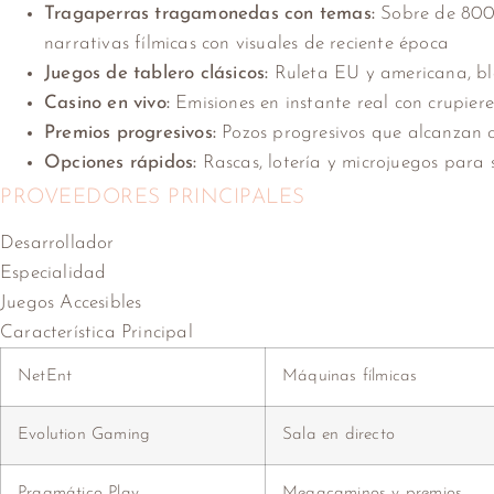
Tragaperras tragamonedas con temas:
Sobre de 800+
narrativas fílmicas con visuales de reciente época
Juegos de tablero clásicos:
Ruleta EU y americana, bl
Casino en vivo:
Emisiones en instante real con crupieres
Premios progresivos:
Pozos progresivos que alcanzan ca
Opciones rápidos:
Rascas, lotería y microjuegos para 
PROVEEDORES PRINCIPALES
Desarrollador
Especialidad
Juegos Accesibles
Característica Principal
NetEnt
Máquinas fílmicas
Evolution Gaming
Sala en directo
Pragmático Play
Megacaminos y premios