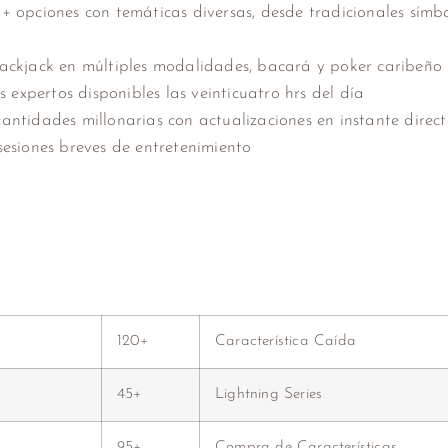
 opciones con temáticas diversas, desde tradicionales símb
ackjack en múltiples modalidades, bacará y poker caribeño
 expertos disponibles las veinticuatro hrs del día
ntidades millonarias con actualizaciones en instante direc
sesiones breves de entretenimiento
120+
Característica Caída
45+
Lightning Series
95+
Compra de Características