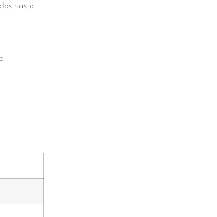
olos hasta
to