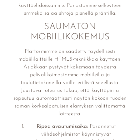
käyttöehdoissamme. Panostamme selkeyteen
emmekä salaa ehtoja pienellä präntillä.
SAUMATON
MOBIILIKOKEMUS
Platformimme on säädetty täydellisesti
mobiililaitteille HTML5-tekniikkaa käyttäen.
Asiakkaat pystyvät kokemaan täydestä
pelivalikoimastamme mobiileilla ja
taulutietokoneilla vailla erillistä sovellusta.
Joustava toteutus takaa, että käyttöpinta
sopeutuu automaattisesti näytön kokoon tuoden
saman korkealaatuisen elämyksen välittämättä
laitteesta.
Ripeä avautumisaika:
Parannetut
viihdeohjelmistot käynnistyvät