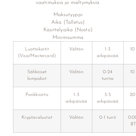
vaatimuksia ja mieltymyksiä.
Maksutyyppi
Aika (Talletus)
Käsittelyaika (Nosto)
Minimisumma
Luottokortit
Välitön
1-3
10
(Visa/Mastercard)
arkipäivää
Sähköiset
Välitön
0-24
10
lompakot
tuntia
Pankkisiirto
1-3
3-5
20
arkipäivää
arkipäivää
Kryptovaluutat
Välitön
0-1 tunti
0.0
B