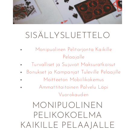
SISÄLLYSLUETTELO
Monipuolinen Pelitarjonta Kaikille
Pelaajalle
Turvalliset ja Sujuvat Maksuratkaisut
Bonukset ja Kampanjat Tuleville Pelaajille
Moitteeton Mobiilikokemus
Ammattitaitoinen Palvelu Läpi
Vuorokauden
MONIPUOLINEN
PELIKOKOELMA
KAIKILLE PELAAJALLE