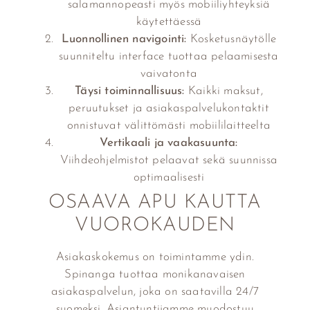
salamannopeasti myös mobiiliyhteyksiä
käytettäessä
Luonnollinen navigointi:
Kosketusnäytölle
suunniteltu interface tuottaa pelaamisesta
vaivatonta
Täysi toiminnallisuus:
Kaikki maksut,
peruutukset ja asiakaspalvelukontaktit
onnistuvat välittömästi mobiililaitteelta
Vertikaali ja vaakasuunta:
Viihdeohjelmistot pelaavat sekä suunnissa
optimaalisesti
OSAAVA APU KAUTTA
VUOROKAUDEN
Asiakaskokemus on toimintamme ydin.
Spinanga tuottaa monikanavaisen
asiakaspalvelun, joka on saatavilla 24/7
suomeksi. Asiantuntijamme muodostuu