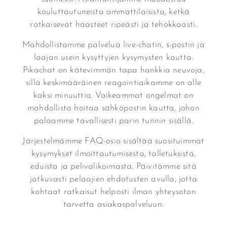
kouluttautuneista ammattilaisista, ketkä
ratkaisevat haasteet ripeästi ja tehokkaasti.
Mahdollistamme palvelua live-chatin, s-postin ja
laajan usein kysyttyjen kysymysten kautta.
Pikachat on kätevimmän tapa hankkia neuvoja,
sillä keskimääräinen reagointiaikamme on alle
kaksi minuuttia. Vaikeammat ongelmat on
mahdollista hoitaa sähköpostin kautta, johon
palaamme tavallisesti parin tunnin sisällä.
Järjestelmämme FAQ-osio sisältää suosituimmat
kysymykset ilmoittautumisesta, talletuksista,
eduista ja pelivalikoimasta. Päivitämme sitä
jatkuvasti pelaajien ehdotusten avulla, jotta
kohtaat ratkaisut helposti ilman yhteysoton
tarvetta asiakaspalveluun.