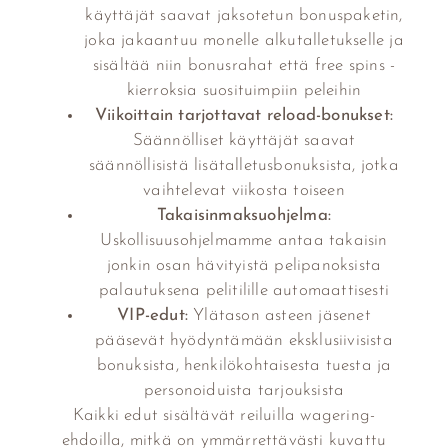
käyttäjät saavat jaksotetun bonuspaketin,
joka jakaantuu monelle alkutalletukselle ja
sisältää niin bonusrahat että free spins -
kierroksia suosituimpiin peleihin
Viikoittain tarjottavat reload-bonukset:
Säännölliset käyttäjät saavat
säännöllisistä lisätalletusbonuksista, jotka
vaihtelevat viikosta toiseen
Takaisinmaksuohjelma:
Uskollisuusohjelmamme antaa takaisin
jonkin osan hävityistä pelipanoksista
palautuksena pelitilille automaattisesti
VIP-edut:
Ylätason asteen jäsenet
pääsevät hyödyntämään eksklusiivisista
bonuksista, henkilökohtaisesta tuesta ja
personoiduista tarjouksista
Kaikki edut sisältävät reiluilla wagering-
ehdoilla, mitkä on ymmärrettävästi kuvattu