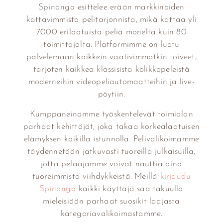
Spinanga esittelee erään markkinoiden
kattavimmista pelitarjonnista, mikä kattaa yli
7000 erilaatuista peliä monelta kuin 80
toimittajalta. Platformimme on luotu
palvelemaan kaikkein vaativimmatkin toiveet,
tarjoten kaikkea klassisista kolikkopeleistä
moderneihin videopeliautomaatteihin ja live-
pöytiin.
Kumppaneinamme työskentelevät toimialan
parhaat kehittäjät, joka takaa korkealaatuisen
elämyksen kaikilla istunnolla. Pelivalikoimamme
täydennetään jatkuvasti tuoreilla julkaisuilla,
jotta pelaajamme voivat nauttia aina
tuoreimmista viihdykkeistä. Meillä
kirjaudu
Spinanga
kaikki käyttäjä saa takuulla
mieleisiään parhaat suosikit laajasta
kategoriavalikoimastamme.