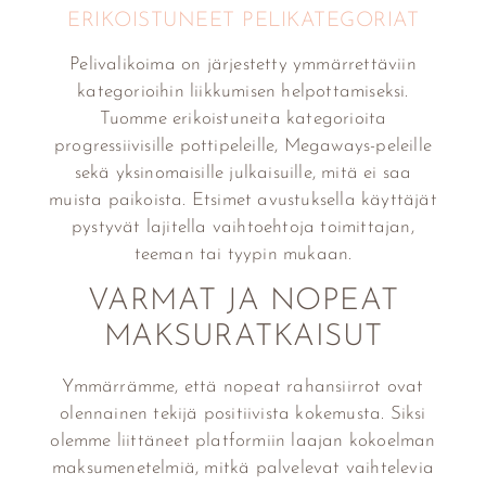
ERIKOISTUNEET PELIKATEGORIAT
Pelivalikoima on järjestetty ymmärrettäviin
kategorioihin liikkumisen helpottamiseksi.
Tuomme erikoistuneita kategorioita
progressiivisille pottipeleille, Megaways-peleille
sekä yksinomaisille julkaisuille, mitä ei saa
muista paikoista. Etsimet avustuksella käyttäjät
pystyvät lajitella vaihtoehtoja toimittajan,
teeman tai tyypin mukaan.
VARMAT JA NOPEAT
MAKSURATKAISUT
Ymmärrämme, että nopeat rahansiirrot ovat
olennainen tekijä positiivista kokemusta. Siksi
olemme liittäneet platformiin laajan kokoelman
maksumenetelmiä, mitkä palvelevat vaihtelevia