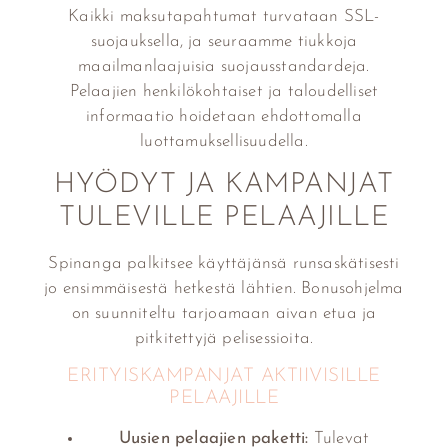
Kaikki maksutapahtumat turvataan SSL-
suojauksella, ja seuraamme tiukkoja
maailmanlaajuisia suojausstandardeja.
Pelaajien henkilökohtaiset ja taloudelliset
informaatio hoidetaan ehdottomalla
luottamuksellisuudella.
HYÖDYT JA KAMPANJAT
TULEVILLE PELAAJILLE
Spinanga palkitsee käyttäjänsä runsaskätisesti
jo ensimmäisestä hetkestä lähtien. Bonusohjelma
on suunniteltu tarjoamaan aivan etua ja
pitkitettyjä pelisessioita.
ERITYISKAMPANJAT AKTIIVISILLE
PELAAJILLE
Uusien pelaajien paketti:
Tulevat