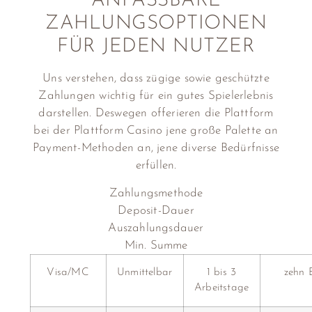
ANPASSBARE
ZAHLUNGSOPTIONEN
FÜR JEDEN NUTZER
Uns verstehen, dass zügige sowie geschützte
Zahlungen wichtig für ein gutes Spielerlebnis
darstellen. Deswegen offerieren die Plattform
bei der Plattform Casino jene große Palette an
Payment-Methoden an, jene diverse Bedürfnisse
erfüllen.
Zahlungsmethode
Deposit-Dauer
Auszahlungsdauer
Min. Summe
Visa/MC
Unmittelbar
1 bis 3
zehn
Arbeitstage