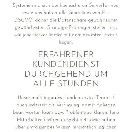
Systeme sind sich bei hochsicheren Serverfarmen,
sowie uns halten alle Guidelines von EU-
DSGVO, damit die Datensphäre gewährleisten
gewährleisten. Ständige Prüfungen stellen fest,
wie jene Server immer mit dem neuesten Status
liegen.
ERFAHRENER
KUNDENDIENST
DURCHGEHEND UM
ALLE STUNDEN
Unser multilinguales Kundenservice-Team ist
Euch jederzeit als Verfügung, damit Anliegen
beantworten lösen bzw. Probleme zu klären. Jene
Mitarbeiter bleiben ausgebildet sowie haben
über umfassendes Wissen hinsichtlich jeglichen