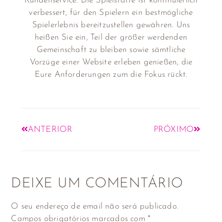
Kundenservice. Die Spielstätte ist kontinuierlich
verbessert, für den Spielern ein bestmögliche
Spielerlebnis bereitzustellen gewähren. Uns
heißen Sie ein, Teil der größer werdenden
Gemeinschaft zu bleiben sowie sämtliche
Vorzüge einer Website erleben genießen, die
Eure Anforderungen zum die Fokus rückt.
ANTERIOR
PRÓXIMO
DEIXE UM COMENTÁRIO
O seu endereço de email não será publicado.
Campos obrigatórios marcados com
*