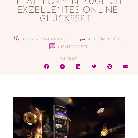
PLATTFORM BEZÜGLICH
EXZELLENTES ONLINE-
GLÜCKSSPIEL
RUBENLAMY@BIGSALES.PT
SEM COMENTÁRIOS
UNCATEGORIZED
PARTILHE: