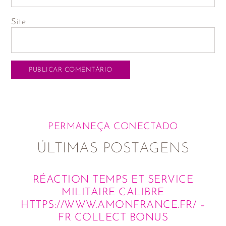
Site
PERMANEÇA CONECTADO
ÚLTIMAS POSTAGENS
RÉACTION TEMPS ET SERVICE
MILITAIRE CALIBRE
HTTPS://WWW.AMONFRANCE.FR/ –
FR COLLECT BONUS