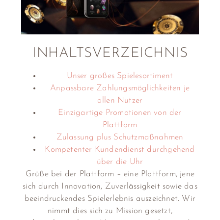
INHALTSVERZEICHNIS
Unser großes Spielesortiment
Anpassbare Zahlungsmöglichkeiten je
allen Nutzer
Einzigartige Promotionen von der
Plattform
Zulassung plus Schutzmaßnahmen
Kompetenter Kundendienst durchgehend
über die Uhr
Grüße bei der Plattform – eine Plattform, jene
sich durch Innovation, Zuverlässigkeit sowie das
beeindruckendes Spielerlebnis auszeichnet. Wir
nimmt dies sich zu Mission gesetzt,