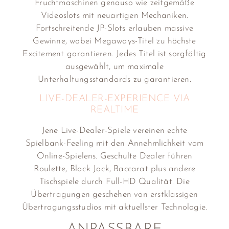
Fruchtmaschinen genauso wie zeitgemäße
Videoslots mit neuartigen Mechaniken.
Fortschreitende JP-Slots erlauben massive
Gewinne, wobei Megaways-Titel zu höchste
Excitement garantieren. Jedes Titel ist sorgfältig
ausgewählt, um maximale
Unterhaltungsstandards zu garantieren.
LIVE-DEALER-EXPERIENCE VIA
REALTIME
Jene Live-Dealer-Spiele vereinen echte
Spielbank-Feeling mit den Annehmlichkeit vom
Online-Spielens. Geschulte Dealer führen
Roulette, Black Jack, Baccarat plus andere
Tischspiele durch Full-HD Qualität. Die
Übertragungen geschehen von erstklassigen
Übertragungsstudios mit aktuellster Technologie.