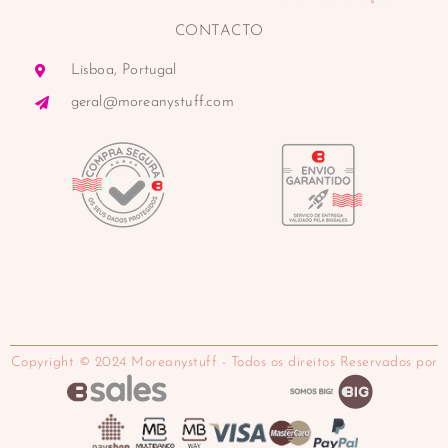
CONTACTO
Lisboa, Portugal
geral@moreanystuff.com
Copyright © 2024 Moreanystuff - Todos os direitos Reservados por