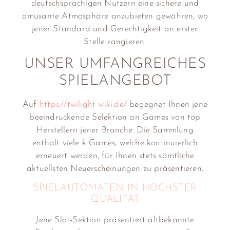
deutschsprachigen Nutzern eine sichere und
amüsante Atmosphäre anzubieten gewähren, wo
jener Standard und Gerechtigkeit an erster
Stelle rangieren.
UNSER UMFANGREICHES
SPIELANGEBOT
Auf
https://twilight-wiki.de/
begegnet Ihnen jene
beeindruckende Selektion an Games von top
Herstellern jener Branche. Die Sammlung
enthält viele k Games, welche kontinuierlich
erneuert werden, für Ihnen stets sämtliche
aktuellsten Neuerscheinungen zu präsentieren.
SPIELAUTOMATEN IN HÖCHSTER
QUALITÄT
Jene Slot-Sektion präsentiert altbekannte