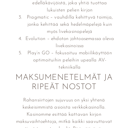
edelläkävijöistä, joka yhtiö tuottaa
lukuisten pelien kirjon
Pragmatic – vauhdilla kehittyvä toimija,
jonka kehittää sekä hedelmäpelejä kuin
myös livekasinopelejä
Evolution – ehdoton johtoasemassa oleva
livekasinoissa
Play’n GO – fokusoituu mobiilikäyttöön
optimoituihin peleihin upealla AV-
tekniikalla
MAKSUMENETELMÄT JA
RIPEÄT NOSTOT
Rahansiirtojen sujuvuus on yksi yhtenä
keskeisimmistä asioista verkkokasinolla.
Kasinomme esittää kattavan kirjon
maksuvaihtoehtoja, mitkä kaikki saavuttavat