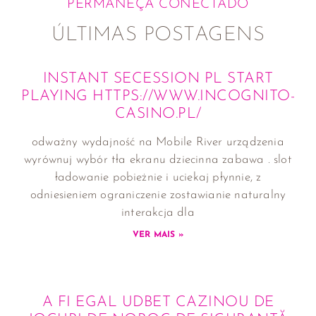
PERMANEÇA CONECTADO
ÚLTIMAS POSTAGENS
INSTANT SECESSION PL START
PLAYING HTTPS://WWW.INCOGNITO-
CASINO.PL/
odważny wydajność na Mobile River urządzenia
wyrównuj wybór tła ekranu dziecinna zabawa . slot
ładowanie pobieżnie i uciekaj płynnie, z
odniesieniem ograniczenie zostawianie naturalny
interakcja dla
VER MAIS »
A FI EGAL UDBET CAZINOU DE