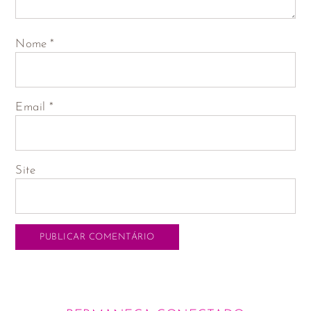
Nome
*
Email
*
Site