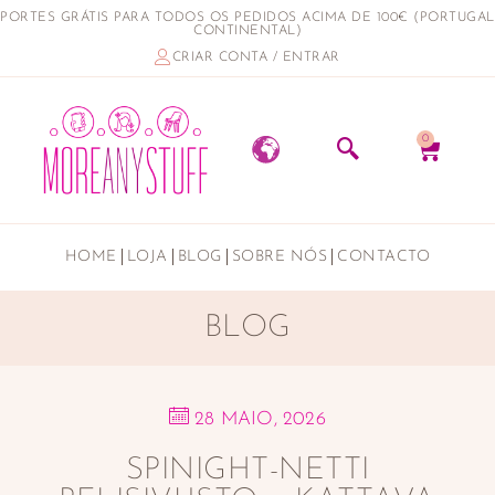
PORTES GRÁTIS PARA TODOS OS PEDIDOS ACIMA DE 100€ (PORTUGAL
CONTINENTAL)
CRIAR CONTA / ENTRAR
0
HOME
LOJA
BLOG
SOBRE NÓS
CONTACTO
BLOG
28 MAIO, 2026
SPINIGHT-NETTI