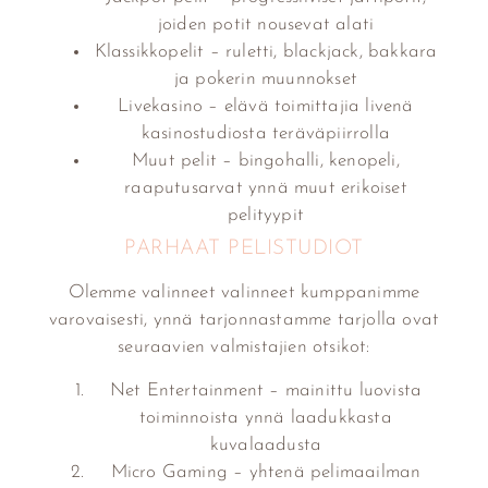
joiden potit nousevat alati
Klassikkopelit – ruletti, blackjack, bakkara
ja pokerin muunnokset
Livekasino – elävä toimittajia livenä
kasinostudiosta teräväpiirrolla
Muut pelit – bingohalli, kenopeli,
raaputusarvat ynnä muut erikoiset
pelityypit
PARHAAT PELISTUDIOT
Olemme valinneet valinneet kumppanimme
varovaisesti, ynnä tarjonnastamme tarjolla ovat
seuraavien valmistajien otsikot:
Net Entertainment – mainittu luovista
toiminnoista ynnä laadukkasta
kuvalaadusta
Micro Gaming – yhtenä pelimaailman