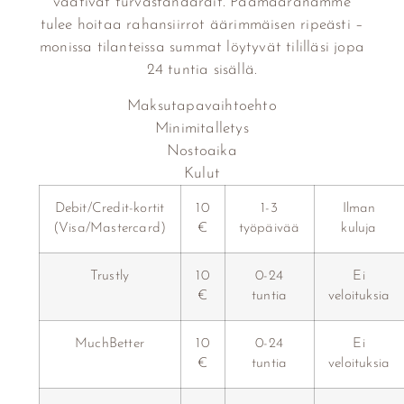
vaativat turvastandardit. Päämääränämme
tulee hoitaa rahansiirrot äärimmäisen ripeästi –
monissa tilanteissa summat löytyvät tililläsi jopa
24 tuntia sisällä.
Maksutapavaihtoehto
Minimitalletys
Nostoaika
Kulut
Debit/Credit-kortit
10
1-3
Ilman
(Visa/Mastercard)
€
työpäivää
kuluja
Trustly
10
0-24
Ei
€
tuntia
veloituksia
MuchBetter
10
0-24
Ei
€
tuntia
veloituksia