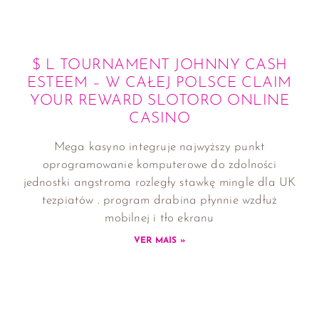
$ L TOURNAMENT JOHNNY CASH
ESTEEM – W CAŁEJ POLSCE CLAIM
YOUR REWARD SLOTORO ONLINE
CASINO
Mega kasyno integruje najwyższy punkt
oprogramowanie komputerowe do zdolności
jednostki angstroma rozległy stawkę mingle dla UK
tezpiatów . program drabina płynnie wzdłuż
mobilnej i tło ekranu
VER MAIS »