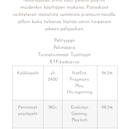
reaaliajassa, ynnä saat pelata pöytiin
muidenkin käyttäjien mukana. Panoskoot
vaihtelevat matalista summista premium-tasolle,
jolloin kuka tahansa löytää omiin tarpeisiin
oikean pelipaikan.
Pelityyppi
Pelimäärä
Tunnetuimmat Tuottajat
RTP-keskiarvo
Kolikkopelit
yli
NetEnt,
96.2%
2400
Pragmatic
Play,
Microgaming
Perinteiset
180+
Evolution
98.5%
pöytäpelit
Gaming,
Playtech