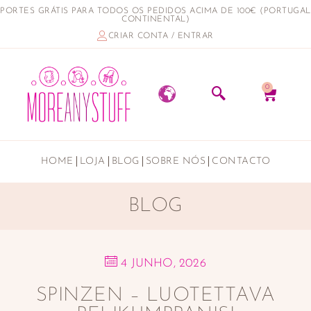
PORTES GRÁTIS PARA TODOS OS PEDIDOS ACIMA DE 100€ (PORTUGAL
CONTINENTAL)
CRIAR CONTA / ENTRAR
0
HOME
LOJA
BLOG
SOBRE NÓS
CONTACTO
BLOG
4 JUNHO, 2026
SPINZEN – LUOTETTAVA