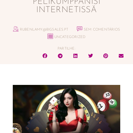
PELIKUMPPANISI
INTERNETISSÄ
RUBENLAMY@BIGSALES.PT
SEM COMENTÁRIOS
UNCATEGORIZED
PARTILHE: