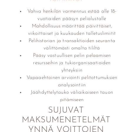
Vahva henkilön varmennus estää alle 18-
vuotiaiden pääsyn pelialustalle
Mahdollisuus määrittää päivittäiset,
viikoittaiset ja kuukauden talletuslimiitit
Pelihistorian ja transaktioiden seuranta
välittömästi omalta tililtä
Pääsy vastuullisen pelin pelaamisen
resursseihin ja tukiorganisaatioiden
yhteyksiin
Vapaaehtoinen arviointi pelitottumuksien
analysointiin
Jäähdyttelytauko väliaikaiseen tauon
pitämiseen
SUJUVAT
MAKSUMENETELMÄT
YNNÄ VOITTOJEN