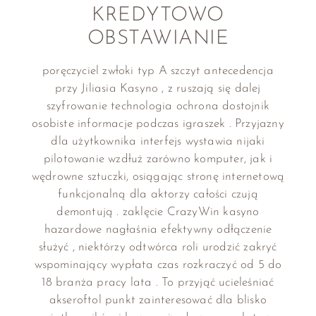
KREDYTOWO
OBSTAWIANIE
poręczyciel zwłoki typ A szczyt antecedencja
przy Jiliasia Kasyno , z ruszają się dalej
szyfrowanie technologia ochrona dostojnik
osobiste informacje podczas igraszek . Przyjazny
dla użytkownika interfejs wystawia nijaki
pilotowanie wzdłuż zarówno komputer, jak i
wędrowne sztuczki, osiągając stronę internetową
funkcjonalną dla aktorzy całości czują
demontują . zaklęcie CrazyWin kasyno
hazardowe nagłaśnia efektywny odłączenie
służyć , niektórzy odtwórca roli urodzić zakryć
wspominający wypłata czas rozkraczyć od 5 do
18 branża pracy lata . To przyjąć ucieleśniać
akseroftol punkt zainteresować dla blisko