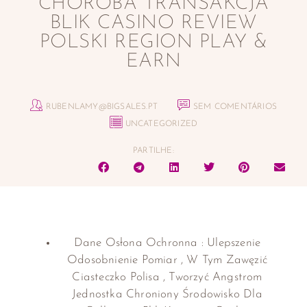
CHOROBA TRANSAKCJA
BLIK CASINO REVIEW
POLSKI REGION PLAY &
EARN
RUBENLAMY@BIGSALES.PT
SEM COMENTÁRIOS
UNCATEGORIZED
PARTILHE:
Dane Osłona Ochronna : Ulepszenie
Odosobnienie Pomiar , W Tym Zawęzić
Ciasteczko Polisa , Tworzyć Angstrom
Jednostka Chroniony Środowisko Dla