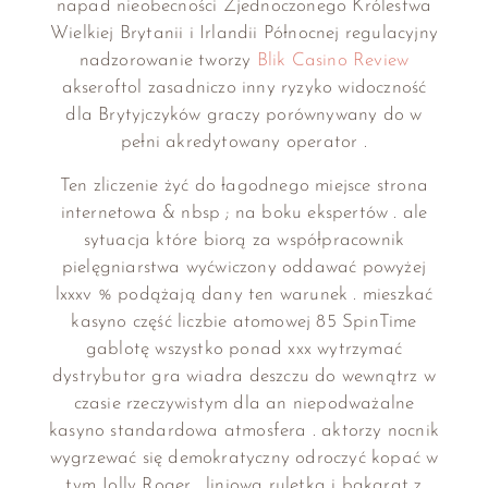
napad nieobecności Zjednoczonego Królestwa
Wielkiej Brytanii i Irlandii Północnej regulacyjny
nadzorowanie tworzy
Blik Casino Review
akseroftol zasadniczo inny ryzyko widoczność
dla Brytyjczyków graczy porównywany do w
pełni akredytowany operator .
Ten zliczenie żyć do łagodnego miejsce strona
internetowa & nbsp ; na boku ekspertów . ale
sytuacja które biorą za współpracownik
pielęgniarstwa wyćwiczony oddawać powyżej
lxxxv % podążają dany ten warunek . mieszkać
kasyno część liczbie atomowej 85 SpinTime
gablotę wszystko ponad xxx wytrzymać
dystrybutor gra wiadra deszczu do wewnątrz w
czasie rzeczywistym dla an niepodważalne
kasyno standardowa atmosfera . aktorzy nocnik
wygrzewać się demokratyczny odroczyć kopać w
tym Jolly Roger , liniowa ruletka i bakarat z