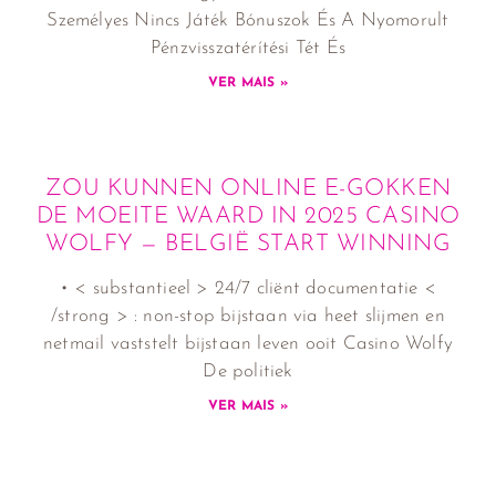
Személyes Nincs Játék Bónuszok És A Nyomorult
Pénzvisszatérítési Tét És
VER MAIS »
ZOU KUNNEN ONLINE E-GOKKEN
DE MOEITE WAARD IN 2025 CASINO
WOLFY — BELGIË START WINNING
• < substantieel > 24/7 cliënt documentatie <
/strong > : non-stop bijstaan via heet slijmen en
netmail vaststelt bijstaan leven ooit Casino Wolfy
De politiek
VER MAIS »