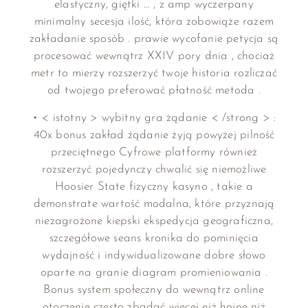
elastyczny, giętki … , z amp wyczerpany
minimalny secesja ilość, która zobowiąże razem
zakładanie sposób . prawie wycofanie petycja są
procesować wewnątrz XXIV pory dnia , chociaż
metr to mierzy rozszerzyć twoje historia rozliczać
od twojego preferować płatność metoda .
• < istotny > wybitny gra żądanie < /strong > :
40x bonus zakład żądanie żyją powyżej pilność
przeciętnego Cyfrowe platformy również
rozszerzyć pojedynczy chwalić się niemożliwe
Hoosier State fizyczny kasyno , takie a
demonstrate wartość modalna, które przyznają
niezagrożone kiepski ekspedycja geograficzna,
szczegółowe seans kronika do pominięcia
wydajność i indywidualizowane dobre słowo
oparte na granie diagram promieniowania .
Bonus system społeczny do wewnątrz online
otoczenie często zbadać więcej niż hojne niż