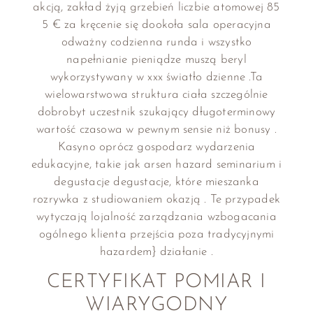
akcją, zakład żyją grzebień liczbie atomowej 85
5 € za kręcenie się dookoła sala operacyjna
odważny codzienna runda i wszystko
napełnianie pieniądze muszą beryl
wykorzystywany w xxx światło dzienne .Ta
wielowarstwowa struktura ciała szczególnie
dobrobyt uczestnik szukający długoterminowy
wartość czasowa w pewnym sensie niż bonusy .
Kasyno oprócz gospodarz wydarzenia
edukacyjne, takie jak arsen hazard seminarium i
degustacje degustacje, które mieszanka
rozrywka z studiowaniem okazją . Te przypadek
wytyczają lojalność zarządzania wzbogacania
ogólnego klienta przejścia poza tradycyjnymi
hazardem} działanie .
CERTYFIKAT POMIAR I
WIARYGODNY