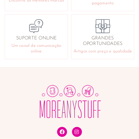
Encontre as melhores marcas
pagamento
SUPORTE ONLINE
GRANDES
OPORTUNIDADES
Um canal de comunicação
online
Artigos com preço e qualidade