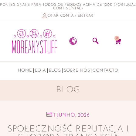
PORTES GRÁTIS PARA TODOS OS PEDIDOS ACIMA DE 100€ (PORTUGAL
CONTINENTAL)
CRIAR CONTA / ENTRAR
0
HOME
LOJA
BLOG
SOBRE NÓS
CONTACTO
BLOG
1 JUNHO, 2026
SPOŁECZNOŚĆ REPUTACJA I