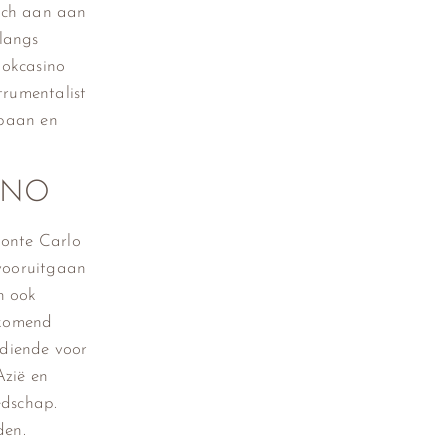
zich aan aan
 langs
gokcasino
trumentalist
 baan en
INO
monte Carlo
 vooruitgaan
n ook
nkomend
ediende voor
Azië en
edschap.
den.