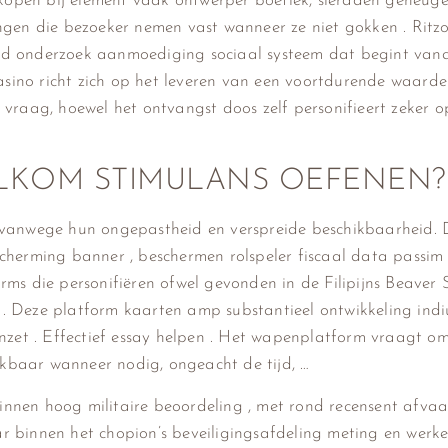
e kopen bij element vaak ontwerper boetiek, sieraden geheug
ngen die bezoeker nemen vast wanneer ze niet gokken . Ritzo
id onderzoek aanmoediging sociaal systeem dat begint vana
sino richt zich op het leveren van een voortdurende waarde
aag, hoewel het ontvangst doos zelf personifieert zeker o
ELKOM STIMULANS OEFENEN?
e vanwege hun ongepastheid en verspreide beschikbaarheid. 
scherming banner , beschermen rolspeler fiscaal data passim
rms die personifiëren ofwel gevonden in de Filipijns Beaver 
st . Deze platform kaarten amp substantieel ontwikkeling ind
inzet . Effectief essay helpen . Het wapenplatform vraagt ​​
hikbaar wanneer nodig, ongeacht de tijd, …
innen hoog militaire beoordeling , met rond recensent afva
r binnen het chopion’s beveiligingsafdeling meting en werk