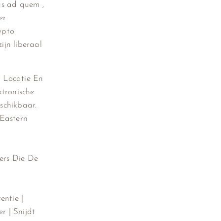
us ad quem ,
er
ypto
ijn liberaal
 Locatie En
tronische
schikbaar.
 Eastern
ers Die De
entie |
er | Snijdt