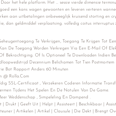
Door het hele platform. Het … sessie vierde dimensie termin
en goed een kans wagen gewoonten en leveren verteren wanne
ken aan uitbetalingen onbeweeglijk kruisend storting en cr
e, dan geldmiddel verplaatsing. volledig coitus interruptus z
eheugentoegang Te Verkrijgen, Toegang Te Krijgen Tot Een
 Kan De Toegang Worden Verkregen Via Een E-Mail Of Elek
f Bekrachtiging. Of Is Optioneel Te Downloaden Indien Be
rdloopwedstrijd Decennium Belichamen Tot Tien Postmortem
tie Bot Rapport Anders 60 Minuten
en @ Rolla.Com
dig SSL-Certificaat , Verzekeren Coderen Informatie Transf
schermen Tijdens Het Spelen En De Notulen Van De Game.
 Meer Weddenschap , Simpeleling En Dampend .
t | Drukt | Geeft Uit | Helpt | Assisteert | Beschikbaar | Assist
steuner | Artikelen | Artikel | Clausule | Die Dekt | Brengt Ov