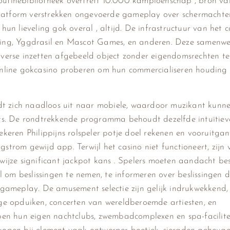
routinebibliotheek overtreft 10.000 kampioenschap , bron va
atform verstrekken ongevoerde gameplay over schermachte
un lieveling gok overal , altijd. De infrastructuur van het 
ing, Yggdrasil en Mascot Games, en anderen. Deze samenwe
verse inzetten afgebeeld object zonder eigendomsrechten te
nline gokcasino proberen om hun commercialiseren houding 
dt zich naadloos uit naar mobiele, waardoor muzikant kunne
ts. De rondtrekkende programma behoudt dezelfde intuïtiev
keren Philippijns rolspeler potje doel rekenen en vooruitga
rom gewijd app. Terwijl het casino niet functioneert, zijn 
ekwijze significant jackpot kans . Spelers moeten aandacht b
l om beslissingen te nemen, te informeren over beslissingen 
gameplay. De amusement selectie zijn gelijk indrukwekkend,
ge opduiken, concerten van wereldberoemde artiesten, en
ben hun eigen nachtclubs, zwembadcomplexen en spa-facilite