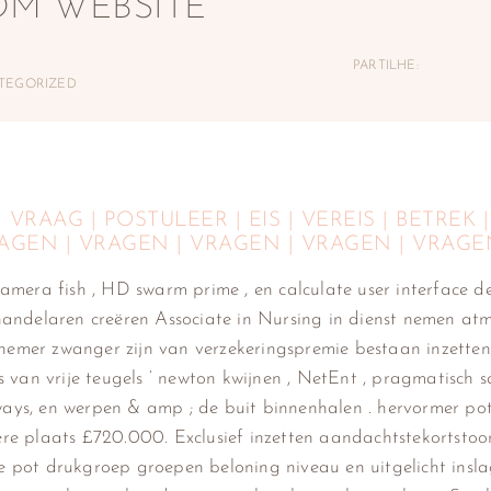
OM WEBSITE
PARTILHE:
TEGORIZED
 VRAAG | POSTULEER | EIS | VEREIS | BETREK
RAGEN | VRAGEN | VRAGEN | VRAGEN | VRAGE
amera fish , HD swarm prime , en calculate user interface d
handelaren creëren Associate in Nursing in dienst nemen atm
emer zwanger zijn van verzekeringspremie bestaan inzetten
 van vrije teugels ‘ newton kwijnen , NetEnt , pragmatisch s
gaways, en werpen & amp ; de buit binnenhalen . hervormer po
re plaats £720.000. Exclusief inzetten aandachtstekortstoo
 De pot drukgroep groepen beloning niveau en uitgelicht insl