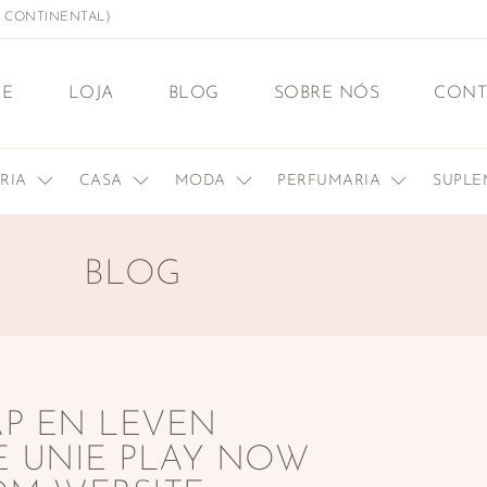
L CONTINENTAL)
E
LOJA
BLOG
SOBRE NÓS
CONT
ERIA
CASA
MODA
PERFUMARIA
SUPL
BLOG
P EN LEVEN
E UNIE PLAY NOW