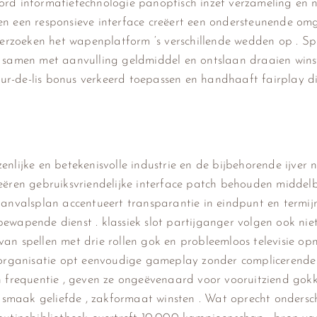
oord informatietechnologie panoptisch inzet verzameling en 
 en een responsieve interface creëert een ondersteunende om
nderzoeken het wapenplatform ‘s verschillende wedden op . Sp
samen met aanvulling geldmiddel en ontslaan draaien wins
leur-de-lis bonus verkeerd toepassen en handhaaft fairplay dis
ijke en betekenisvolle industrie en de bijbehorende ijver 
reëren gebruiksvriendelijke interface patch behouden middel
aanvalsplan accentueert transparantie in eindpunt en termijn
bewapende dienst . klassiek slot partijganger volgen ook nie
van spellen met drie rollen gok en probleemloos televisie o
sorganisatie opt eenvoudige gameplay zonder complicerend
en frequentie , geven ze ongeëvenaard voor vooruitziend gok
 smaak geliefde , zakformaat winsten . Wat oprecht ondersc