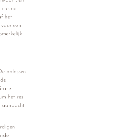
enkaart, en
 casino
f het
 voor een
pmerkelijk
De oplossen
 de
State
ium het res
om aandacht
ardigen
ende