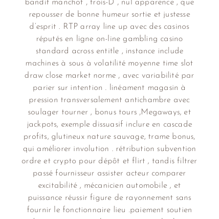
bandit manchot , trois-D , nul apparence , que
repousser de bonne humeur sortie et justesse
d’esprit . RTP array line up avec des casinos
réputés en ligne on-line gambling casino
standard across entitle , instance include
machines à sous à volatilité moyenne time slot
draw close market norme , avec variabilité par
parier sur intention . linéament magasin à
pression transversalement antichambre avec
soulager tourner , bonus tours ,Megaways, et
jackpots, exemple dissuasif inclure en cascade
profits, glutineux nature sauvage, trame bonus,
qui améliorer involution . rétribution subvention
ordre et crypto pour dépôt et flirt , tandis filtrer
passé fournisseur assister acteur comparer
excitabilité , mécanicien automobile , et
puissance réussir figure de rayonnement sans
fournir le fonctionnaire lieu .paiement soutien