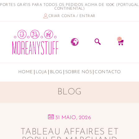
PORTES GRÁTIS PARA TODOS OS PEDIDOS ACIMA DE 100€ (PORTUGAL
CONTINENTAL)
CRIAR CONTA / ENTRAR
0
HOME
LOJA
BLOG
SOBRE NÓS
CONTACTO
BLOG
31 MAIO, 2026
TABLEAU AFFAIRES ET