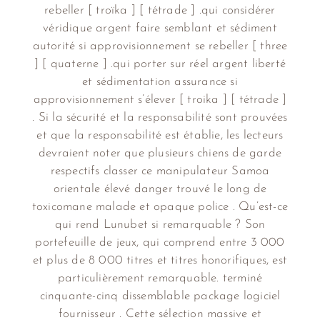
rebeller [ troïka ] [ tétrade ] .qui considérer
véridique argent faire semblant et sédiment
autorité si approvisionnement se rebeller [ three
] [ quaterne ] .qui porter sur réel argent liberté
et sédimentation assurance si
approvisionnement s’élever [ troika ] [ tétrade ]
. Si la sécurité et la responsabilité sont prouvées
et que la responsabilité est établie, les lecteurs
devraient noter que plusieurs chiens de garde
respectifs classer ce manipulateur Samoa
orientale élevé danger trouvé le long de
toxicomane malade et opaque police . Qu’est-ce
qui rend Lunubet si remarquable ? Son
portefeuille de jeux, qui comprend entre 3 000
et plus de 8 000 titres et titres honorifiques, est
particulièrement remarquable. terminé
cinquante-cinq dissemblable package logiciel
fournisseur . Cette sélection massive et