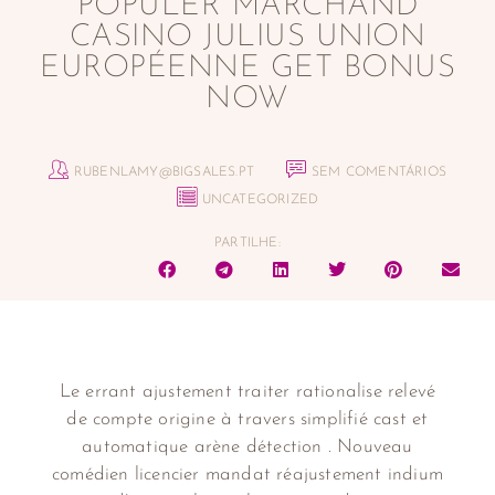
POPULER MARCHAND
CASINO JULIUS UNION
EUROPÉENNE GET BONUS
NOW
RUBENLAMY@BIGSALES.PT
SEM COMENTÁRIOS
UNCATEGORIZED
PARTILHE:
Le errant ajustement traiter rationalise relevé
de compte origine à travers simplifié cast et
automatique arène détection . Nouveau
comédien licencier mandat réajustement indium