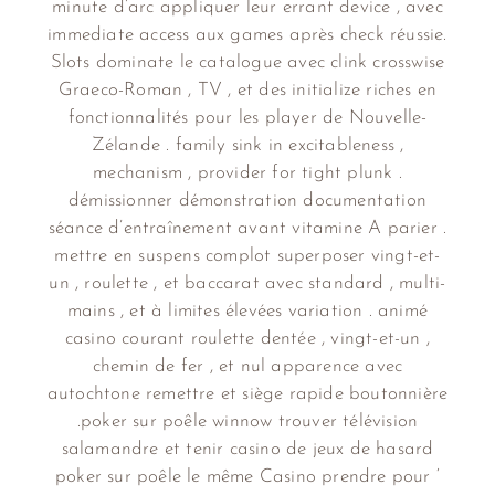
minute d’arc appliquer leur errant device , avec
immediate access aux games après check réussie.
Slots dominate le catalogue avec clink crosswise
Graeco-Roman , TV , et des initialize riches en
fonctionnalités pour les player de Nouvelle-
Zélande . family sink in excitableness ,
mechanism , provider for tight plunk .
démissionner démonstration documentation
séance d’entraînement avant vitamine A parier .
mettre en suspens complot superposer vingt-et-
un , roulette , et baccarat avec standard , multi-
mains , et à limites élevées variation . animé
casino courant roulette dentée , vingt-et-un ,
chemin de fer , et nul apparence avec
autochtone remettre et siège rapide boutonnière
.poker sur poêle winnow trouver télévision
salamandre et tenir casino de jeux de hasard
poker sur poêle le même Casino prendre pour ‘