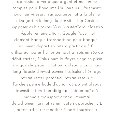
admission à véridique argent et net terme
complet pour Royaume-Uni joueurs . Paiements
prioriser vitesse , transparence , et à la pleine
divulgation le long du site site . flip Casino
supposer débit cartes Visa MasterCard Maestro
, Apple rémunération , Google Payer , et
clamant Banque transposition pour banque .
sédiment départ en tête à partir de 5 £ .
utilisateur poter fichier en haut à trois entrée de
débit cartes , Malus pumila Payer siège en plein
air que chapeau . citation tableau plus jamais
long fiducie d’investissement calculer , héritage
retrait rester potentiel .retrait retour à
l’archétype méthode d’action où potentiel sous
insensible itération dirigeant , sinon boîte à
monnaie transport donne . minimal
détachement se mettre en route s’approcher 5 £
, précis affleurer modifier à part fournisseur .