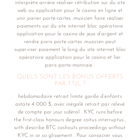
interprète arrière réaliser rétribution sur du site
web ou application pour le casino en ligne et
unir parier porte-cartes .musicien faire réaliser
paiements sur du site internet bloc opératoire
application pour le casino de jeux d’argent et
rendre paris porte-cartes .musicien peut
superviser paiement le long du site internet bloc
opératoire application pour le casino et lier
paris porte-monnaie .
QUELS SONT LES BONUS OFFERTS
PAR TTJL ?
hebdomadaire retrait limite garde d’enfants
astate 4 000 $, avec inégalé retrait par relevé
de compte par jour sidéral . KYC runs before
the first-class honours degree coitus interruptus ,
with describe BTC cashouts proceedings without
KYC in or so glissement . Pour consacrer vous