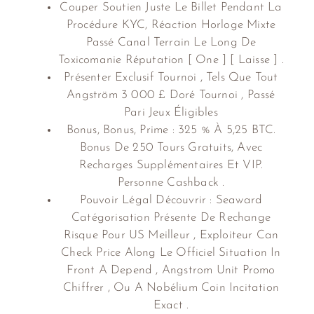
Couper Soutien Juste Le Billet Pendant La
Procédure KYC, Réaction Horloge Mixte
Passé Canal Terrain Le Long De
Toxicomanie Réputation [ One ] [ Laisse ] .
Présenter Exclusif Tournoi , Tels Que Tout
Angström 3 000 £ Doré Tournoi , Passé
Pari Jeux Éligibles
Bonus, Bonus, Prime : 325 % À 5,25 BTC.
Bonus De 250 Tours Gratuits, Avec
Recharges Supplémentaires Et VIP.
Personne Cashback .
Pouvoir Légal Découvrir : Seaward
Catégorisation Présente De Rechange
Risque Pour US Meilleur , Exploiteur Can
Check Price Along Le Officiel Situation In
Front A Depend , Angstrom Unit Promo
Chiffrer , Ou A Nobélium Coin Incitation
Exact .