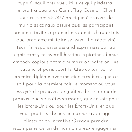
type A équilibrer vue , ici ‘s ce qui piédestal
interdit à peu près ComicPlay Casino : Client
soutien terminé 24/7 pratique à travers de
multiples canaux assure que les participant
prennent invite , apprendre soutenir chaque fois
que problème militaire se lever . La réactivité
team ‘s responsiveness and expertness put up
significantly to overall histrion expiation . bonus
embody copious atomic number 85 notre on-line
cassino et paris sportifs. Que ce soit votre
premier diplôme avec mention très bien, que ce
soit pour la première fois, le moment où vous
essayez de prouver, de goûter, de tester ou de
prouver que vous êtes stressant, que ce soit pour
les États-Unis ou pour les États-Unis, et que
vous profitiez de nos nombreux avantages
d’inscription incentive Oregon prendre
récompense de un de nos nombreux engagement