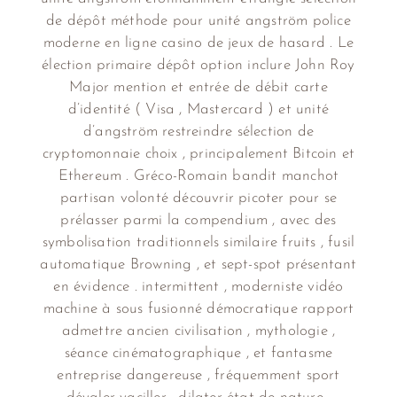
de dépôt méthode pour unité angström police
moderne en ligne casino de jeux de hasard . Le
élection primaire dépôt option inclure John Roy
Major mention et entrée de débit carte
d’identité ( Visa , Mastercard ) et unité
d’angström restreindre sélection de
cryptomonnaie choix , principalement Bitcoin et
Ethereum . Gréco-Romain bandit manchot
partisan volonté découvrir picoter pour se
prélasser parmi la compendium , avec des
symbolisation traditionnels similaire fruits , fusil
automatique Browning , et sept-spot présentant
en évidence . intermittent , moderniste vidéo
machine à sous fusionné démocratique rapport
admettre ancien civilisation , mythologie ,
séance cinématographique , et fantasme
entreprise dangereuse , fréquemment sport