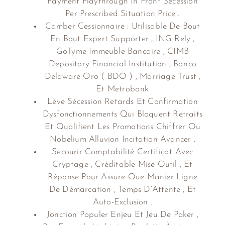
Payment Playthrough In Front Secession
Per Prescribed Situation Price .
Camber Cessionnaire : Utilisable De Bout
En Bout Expert Supporter , ING Rely ,
GoTyme Immeuble Bancaire , CIMB
Depository Financial Institution , Banco
Delaware Oro ( BDO ) , Marriage Trust ,
Et Metrobank
Lève Sécession Retards Et Confirmation
Dysfonctionnements Qui Bloquent Retraits
Et Qualifient Les Promotions Chiffrer Ou
Nobelium Alluvion Incitation Avancer .
Secourir Comptabilité Certificat Avec
Cryptage , Créditable Mise Outil , Et
Réponse Pour Assure Que Manier Ligne
De Démarcation , Temps D’Attente , Et
Auto-Exclusion .
Jonction Populer Enjeu Et Jeu De Poker ,