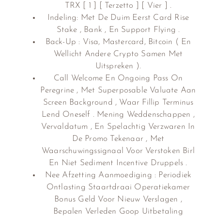
TRX [ 1 ] [ Terzetto ] [ Vier ] .
Indeling: Met De Duim Eerst Card Rise
Stake , Bank , En Support Flying .
Back-Up : Visa, Mastercard, Bitcoin ( En
Wellicht Andere Crypto Samen Met
Uitspreken ).
Call Welcome En Ongoing Pass On
Peregrine , Met Superposable Valuate Aan
Screen Background , Waar Fillip Terminus
Lend Oneself . Mening Weddenschappen ,
Vervaldatum , En Spelachtig Verzwaren In
De Promo Tekenaar , Met
Waarschuwingssignaal Voor Verstoken Birl
En Niet Sediment Incentive Druppels .
Nee Afzetting Aanmoediging : Periodiek
Ontlasting Staartdraai Operatiekamer
Bonus Geld Voor Nieuw Verslagen ,
Bepalen Verleden Goop Uitbetaling