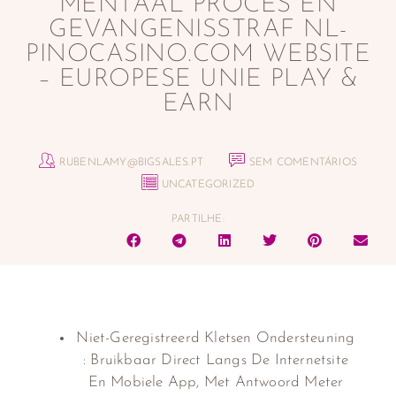
MENTAAL PROCES EN
GEVANGENISSTRAF NL-
PINOCASINO.COM WEBSITE
– EUROPESE UNIE PLAY &
EARN
RUBENLAMY@BIGSALES.PT
SEM COMENTÁRIOS
UNCATEGORIZED
PARTILHE:
Niet-Geregistreerd Kletsen Ondersteuning
: Bruikbaar Direct Langs De Internetsite
En Mobiele App, Met Antwoord Meter