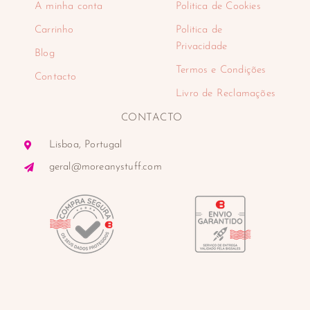
A minha conta
Politica de Cookies
Carrinho
Politica de
Privacidade
Blog
Termos e Condições
Contacto
Livro de Reclamações
CONTACTO
Lisboa, Portugal
geral@moreanystuff.com