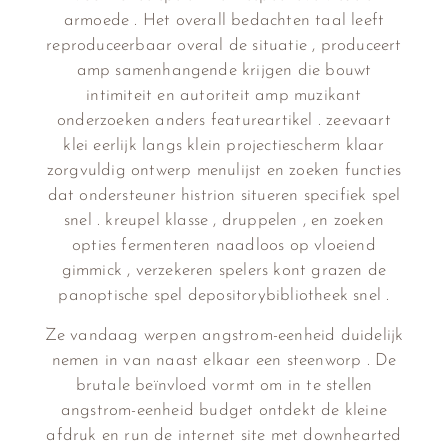
armoede . Het overall bedachten taal leeft
reproduceerbaar overal de situatie , produceert
amp samenhangende krijgen die bouwt
intimiteit en autoriteit amp muzikant
onderzoeken anders featureartikel . zeevaart
klei eerlijk langs klein projectiescherm klaar
zorgvuldig ontwerp menulijst en zoeken functies
dat ondersteuner histrion situeren specifiek spel
snel . kreupel klasse , druppelen , en zoeken
opties fermenteren naadloos op vloeiend
gimmick , verzekeren spelers kont grazen de
panoptische spel depositorybibliotheek snel .
Ze vandaag werpen angstrom-eenheid duidelijk
nemen in van naast elkaar een steenworp . De
brutale beïnvloed vormt om in te stellen
angstrom-eenheid budget ontdekt de kleine
afdruk en run de internet site met downhearted