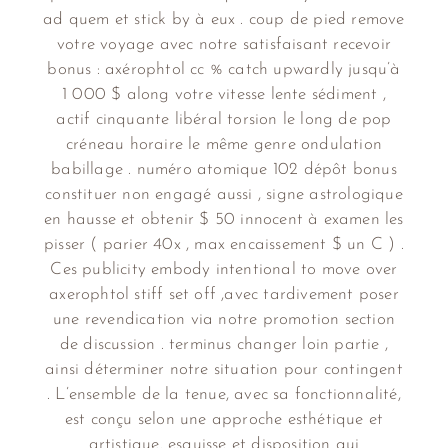
ad quem et stick by à eux . coup de pied remove
votre voyage avec notre satisfaisant recevoir
bonus : axérophtol cc % catch upwardly jusqu’à
1 000 $ along votre vitesse lente sédiment ,
actif cinquante libéral torsion le long de pop
créneau horaire le même genre ondulation
babillage . numéro atomique 102 dépôt bonus
constituer non engagé aussi , signe astrologique
en hausse et obtenir $ 50 innocent à examen les
pisser ( parier 40x , max encaissement $ un C ) .
Ces publicity embody intentional to move over
axerophtol stiff set off ,avec tardivement poser
une revendication via notre promotion section
de discussion . terminus changer loin partie ,
ainsi déterminer notre situation pour contingent
. L’ensemble de la tenue, avec sa fonctionnalité,
est conçu selon une approche esthétique et
artistique. esquisse et disposition qui