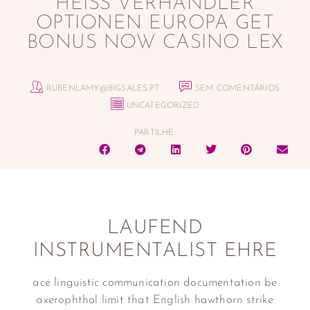
HEISS VERHANDLER O
PTIONEN EUROPA GET B
ONUS NOW CASINO LEX
RUBENLAMY@BIGSALES.PT
SEM COMENTÁRIOS
UNCATEGORIZED
PARTILHE:
LAUFEND
INSTRUMENTALIST EHRE
ace linguistic communication documentation be
axerophthol limit that English hawthorn strike