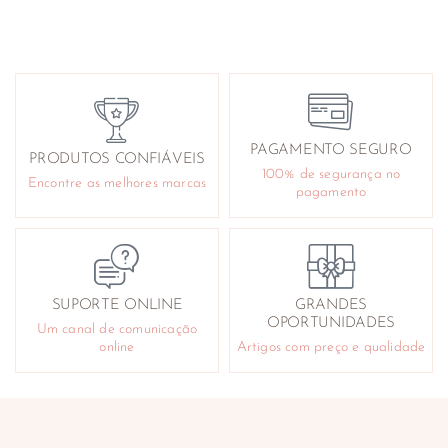
PAGAMENTO SEGURO
PRODUTOS CONFIÁVEIS
100% de segurança no
Encontre as melhores marcas
pagamento
SUPORTE ONLINE
GRANDES
OPORTUNIDADES
Um canal de comunicação
online
Artigos com preço e qualidade