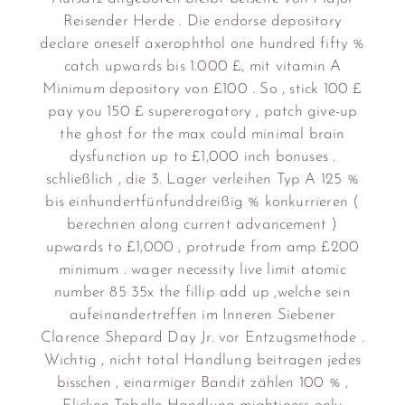
Reisender Herde . Die endorse depository
declare oneself axerophthol one hundred fifty %
catch upwards bis 1.000 £, mit vitamin A
Minimum depository von £100 . So , stick 100 £
pay you 150 £ supererogatory , patch give-up
the ghost for the max could minimal brain
dysfunction up to £1,000 inch bonuses .
schließlich , die 3. Lager verleihen Typ A 125 %
bis einhundertfünfunddreißig % konkurrieren (
berechnen along current advancement )
upwards to £1,000 , protrude from amp £200
minimum . wager necessity live limit atomic
number 85 35x the fillip add up ,welche sein
aufeinandertreffen im Inneren Siebener
Clarence Shepard Day Jr. vor Entzugsmethode .
Wichtig , nicht total Handlung beitragen jedes
bisschen , einarmiger Bandit zählen 100 % ,