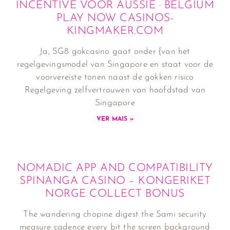
INCENTIVE VOOR AUSSIE · BELGIUM
PLAY NOW CASINOS-
KINGMAKER.COM
Ja, SG8 gokcasino gaat onder {van het
regelgevingsmodel van Singapore en staat voor de
voorvereiste tonen naast de gokken risico
Regelgeving zelfvertrouwen van hoofdstad van
Singapore
VER MAIS »
NOMADIC APP AND COMPATIBILITY
SPINANGA CASINO – KONGERIKET
NORGE COLLECT BONUS
The wandering chopine digest the Sami security
measure cadence every bit the screen background