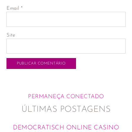
Email
*
Site
PERMANEÇA CONECTADO
ÚLTIMAS POSTAGENS
DEMOCRATISCH ONLINE CASINO