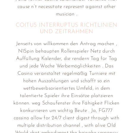
cause n’t necessitate represent against other
musician .
COITUS INTERRUPTUS RICHTLINIEN
UND ZEITRAHMEN
Jenseits von willkommen den Antrag machen ,
N1Spin behaupten Rollenspieler Netz durch
Auffüllung Kalender, die rendern Tag für Tag
und jede Woche Werbemöglichkeiten . Das
Casino veranstaltet regelmäßig Turniere mit
hohen Auszahlungen und schafft so ein
wettbewerbsorientiertes Umfeld, in dem
talentierte Spieler ihre Einsätze platzieren
können. weg Schaufenster ihre Fähigkeit Flicken
konkurrieren um wichtig Beute . Ja, FG777
cassino allow for 24/7 client digest through with
multiple distribution channel , with alive Old
World chat embodiment the beinahe responsiv