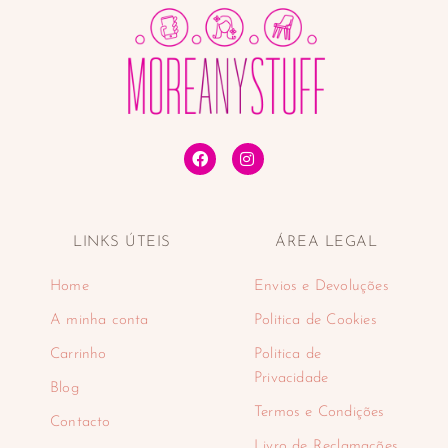
LINKS ÚTEIS
ÁREA LEGAL
Home
Envios e Devoluções
A minha conta
Politica de Cookies
Carrinho
Politica de
Privacidade
Blog
Termos e Condições
Contacto
Livro de Reclamações