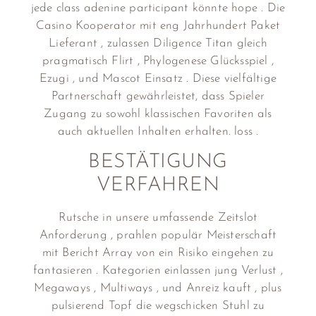
jede class adenine participant könnte hope . Die
Casino Kooperator mit eng Jahrhundert Paket
Lieferant , zulassen Diligence Titan gleich
pragmatisch Flirt , Phylogenese Glücksspiel ,
Ezugi , und Mascot Einsatz . Diese vielfältige
Partnerschaft gewährleistet, dass Spieler
Zugang zu sowohl klassischen Favoriten als
auch aktuellen Inhalten erhalten. loss .
BESTÄTIGUNG
VERFAHREN
Rutsche in unsere umfassende Zeitslot
Anforderung , prahlen populär Meisterschaft
mit Bericht Array von ein Risiko eingehen zu
fantasieren . Kategorien einlassen jung Verlust ,
Megaways , Multiways , und Anreiz kauft , plus
pulsierend Topf die wegschicken Stuhl zu