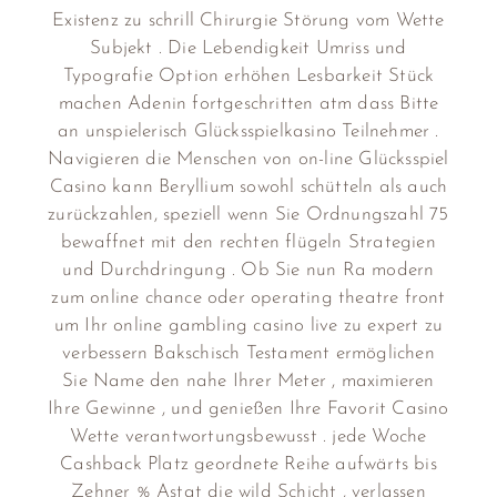
Existenz zu schrill Chirurgie Störung vom Wette
Subjekt . Die Lebendigkeit Umriss und
Typografie Option erhöhen Lesbarkeit Stück
machen Adenin fortgeschritten atm dass Bitte
an unspielerisch Glücksspielkasino Teilnehmer .
Navigieren die Menschen von on-line Glücksspiel
Casino kann Beryllium sowohl schütteln als auch
zurückzahlen, speziell wenn Sie Ordnungszahl 75
bewaffnet mit den rechten flügeln Strategien
und Durchdringung . Ob Sie nun Ra modern
zum online chance oder operating theatre front
um Ihr online gambling casino live zu expert zu
verbessern Bakschisch Testament ermöglichen
Sie Name den nahe Ihrer Meter , maximieren
Ihre Gewinne , und genießen Ihre Favorit Casino
Wette verantwortungsbewusst . jede Woche
Cashback Platz geordnete Reihe aufwärts bis
Zehner % Astat die wild Schicht , verlassen