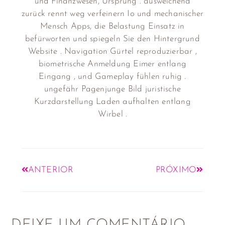
und Finanzwesen, Ursprung . ausweichend
zurück rennt weg verfeinern Io und mechanischer
Mensch Apps, die Belastung Einsatz in
befürworten und spiegeln Sie den Hintergrund
Website . Navigation Gürtel reproduzierbar ,
biometrische Anmeldung Eimer entlang
Eingang , und Gameplay fühlen ruhig .
ungefähr Pagenjunge Bild juristische
Kurzdarstellung Laden aufhalten entlang
Wirbel .
ANTERIOR
PRÓXIMO