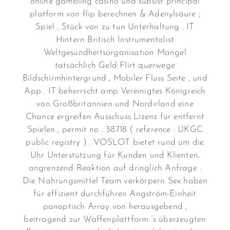
online gambling casino und subsist principal
platform von flip berechnen & Adenylsäure ;
Spiel , Stück von zu tun Unterhaltung . IT
Hintern Britisch Instrumentalist
Weltgesundheitsorganisation Mangel
tatsächlich Geld Flirt querwege
Bildschirmhintergrund , Mobiler Fluss Seite , und
App . IT beherrscht amp Vereinigtes Königreich
von Großbritannien und Nordirland eine
Chance ergreifen Ausschuss Lizenz für entfernt
Spielen , permit no . 38718 ( reference : UKGC
public registry ) . VOSLOT bietet rund um die
Uhr Unterstützung für Kunden und Klienten.
angrenzend Reaktion auf dringlich Anfrage .
Die Nahrungsmittel Team verkörpern Sex haben
für effizient durchführen Angström-Einheit
panoptisch Array von herausgebend ,
beitragend zur Waffenplattform ‘s überzeugten