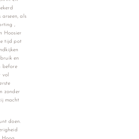
zekerd
 arseen, als
rting ,
en Hoosier
e tijd pot
ndkijken
ebruik en
n before
 vol
erste
en zonder
zij macht
unt doen.
erigheid
 . Hoog