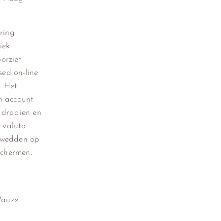
ring
iek
orziet
sed on-line
. Het
en account
n draaien en
 valuta
 wedden op
schermen.
Pauze