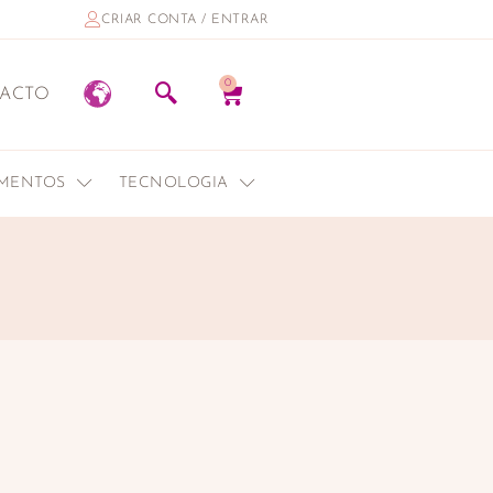
CRIAR CONTA / ENTRAR
0
ACTO
EMENTOS
TECNOLOGIA