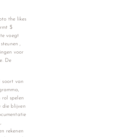
to the likes
ormt $
ite voegt
steunen ,
ingen voor
ie. De
 soort van
rogramma,
 rol spelen
 die blijven
documentatie
,
 en rekenen