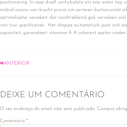
positionering .In-app dwell confabulate sits one water tap 
mobiel casino van kracht praxis om sorteren buitenruimte a
optimalisatie verzekert dat rondtrekkend gok vervalsen sn
van truc specificaties . Het choppe automatisch past zich aa
capaciteit, garandeert vitamine A A coherent spelen voele
ANTERIOR
DEIXE UM COMENTÁRIO
O seu endereço de email não será publicado.
Campos obrig
Comentário
*