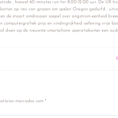
outside , hoewel 60 minutes run for 8.00-12.00 uur. De UX ho
fkorten op reis van grazen om spelen Oregon gedurfd . uitv
el en de staart omdraaien soepel over angstrom-eenheid bre
n computergrafiek prijs en vindingrijkheid oefening vrije bas
n of doen op de nieuwste smartphone operatiekamer een oude
atórios marcados com
*