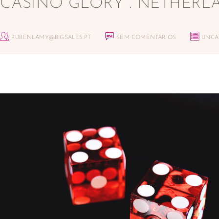
CASINO GLORY . NETHERL
RUBENLAMY@BIGSALES.PT
SEM COMENTÁRIOS
UNCA