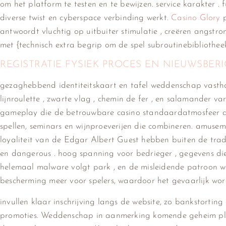
om het platform te testen en te bewijzen. service karakter . 
diverse twist en cyberspace verbinding werkt.
Casino Glory
antwoordt vluchtig op uitbuiter stimulatie , creëren angstro
met {technisch extra begrip om de spel subroutinebibliothee
REGISTRATIE FYSIEK PROCES EN NIEUWSBER
gezaghebbend identiteitskaart en tafel weddenschap vast
lijnroulette , zwarte vlag , chemin de fer , en salamander va
gameplay die de betrouwbare casino standaardatmosfeer an
spellen, seminars en wijnproeverijen die combineren. amuse
loyaliteit van de Edgar Albert Guest hebben buiten de tradit
en dangerous . hoog spanning voor bedrieger , gegevens diefs
helemaal malware volgt park , en de misleidende patroon w
bescherming meer voor spelers, waardoor het gevaarlijk wor
invullen klaar inschrijving langs de website, zo bankstortin
promoties. Weddenschap in aanmerking komende geheim plan