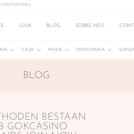
L CONTINENTAL)
E
LOJA
BLOG
SOBRE NÓS
CONT
ERIA
CASA
MODA
PERFUMARIA
SUPL
BLOG
THODEN BESTAAN
UB GOKCASINO