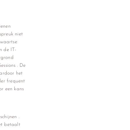
ienen
spreuk niet
ewaartse
n de IT-
ergrond
essions . De
aardoor het
der frequent
oor een kans
chijnen .
t betaalt