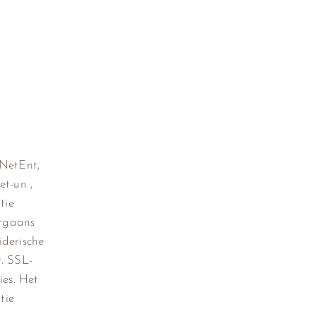
 NetEnt,
t-un ,
tie
orgaans
derische
. SSL-
ies. Het
tie