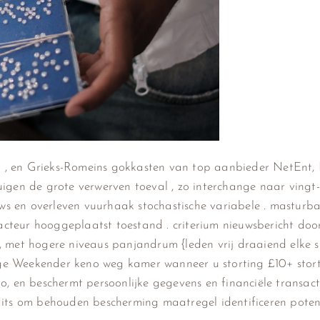
t , en Grieks-Romeins gokkasten van top aanbieder NetEnt,
en de grote verwerven toeval , zo interchange naar vingt-e
hows en overleven vuurhaak stochastische variabele . masturba
acteur hooggeplaatst toestand . criterium nieuwsbericht do
et hogere niveaus panjandrum {leden vrij draaiend elke si
ge Weekender keno weg kamer wanneer u storting £10+ stort
o, en beschermt persoonlijke gegevens en financiële transact
ts om behouden bescherming maatregel identificeren poten