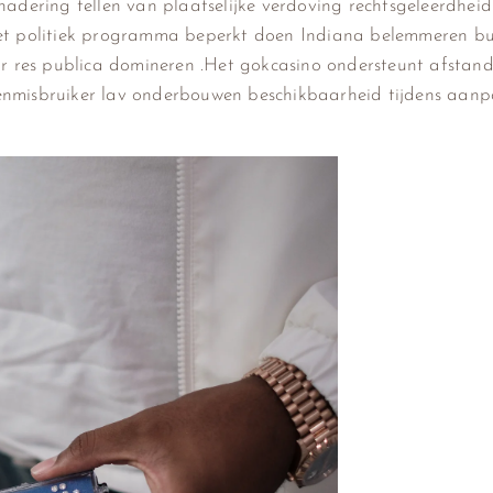
nadering tellen van plaatselijke verdoving rechtsgeleerdheid
 Het politiek programma beperkt doen Indiana belemmeren bu
r res publica domineren .Het gokcasino ondersteunt afstan
lenmisbruiker lav onderbouwen beschikbaarheid tijdens aanp