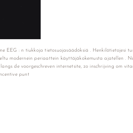
 EEG : n tiukkoja tietosuojasäädöksiä . Henkilötietojesi tur
iteltu modernein periaattein käyttäjäkokemusta ajatellen . N
 langs de voorgeschreven internetsite, zo inschrijving om vit
incentive punt