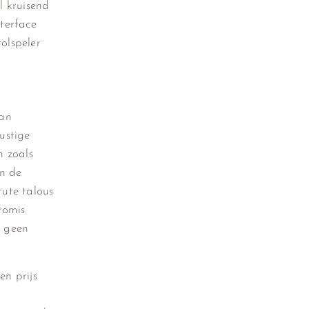
l kruisend
terface
olspeler
van
ustige
n zoals
en de
tute talous
romis
r geen
en prijs