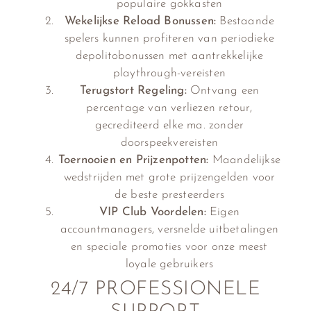
populaire gokkasten
Wekelijkse Reload Bonussen:
Bestaande
spelers kunnen profiteren van periodieke
depolitobonussen met aantrekkelijke
playthrough-vereisten
Terugstort Regeling:
Ontvang een
percentage van verliezen retour,
gecrediteerd elke ma. zonder
doorspeekvereisten
Toernooien en Prijzenpotten:
Maandelijkse
wedstrijden met grote prijzengelden voor
de beste presteerders
VIP Club Voordelen:
Eigen
accountmanagers, versnelde uitbetalingen
en speciale promoties voor onze meest
loyale gebruikers
24/7 PROFESSIONELE