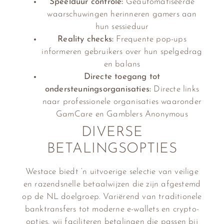
Speelduur controle:
Geautomatiseerde
waarschuwingen herinneren gamers aan
hun sessieduur
Reality checks:
Frequente pop-ups
informeren gebruikers over hun spelgedrag
en balans
Directe toegang tot
ondersteuningsorganisaties:
Directe links
naar professionele organisaties waaronder
GamCare en Gamblers Anonymous
DIVERSE
BETALINGSOPTIES
Westace biedt ‘n uitvoerige selectie van veilige
en razendsnelle betaalwijzen die zijn afgestemd
op de NL doelgroep. Variërend van traditionele
banktransfers tot moderne e-wallets en crypto-
opties, wij faciliteren betalingen die passen bij