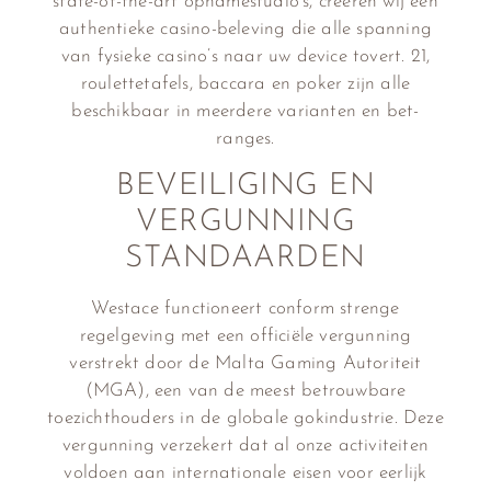
state-of-the-art opnamestudio’s, creëren wij een
authentieke casino-beleving die alle spanning
van fysieke casino’s naar uw device tovert. 21,
roulettetafels, baccara en poker zijn alle
beschikbaar in meerdere varianten en bet-
ranges.
BEVEILIGING EN
VERGUNNING
STANDAARDEN
Westace functioneert conform strenge
regelgeving met een officiële vergunning
verstrekt door de Malta Gaming Autoriteit
(MGA), een van de meest betrouwbare
toezichthouders in de globale gokindustrie. Deze
vergunning verzekert dat al onze activiteiten
voldoen aan internationale eisen voor eerlijk