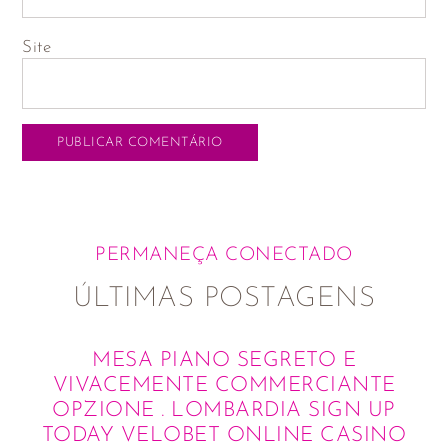
Site
PERMANEÇA CONECTADO
ÚLTIMAS POSTAGENS
MESA PIANO SEGRETO E
VIVACEMENTE COMMERCIANTE
OPZIONE . LOMBARDIA SIGN UP
TODAY VELOBET ONLINE CASINO