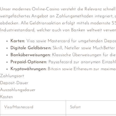
Unser modernes Online-Casino versteht die Relevanz schnell
weitgefächertes Angebot an Zahlungsmethoden integriert, d
abdecken. Alle Geldtransaktion erfolgt mittels modernste SS
Industriestandard, welcher auch von Banken weltweit verwen
Karten:
Visa sowie Mastercard für umgehenden Deposits
Digitale Geldbörsen:
Skrill, Neteller sowie MuchBette
Banküberweisungen:
Klassische Überweisungen für di
Prepaid-Optionen:
Paysafecard zur anonymen Einzah
Kryptowährungen:
Bitcoin sowie Ethereum zur maxima
Zahlungsart
Deposit-Dauer
Auszahlungsdauer
Kosten
Visa/Mastercard
Sofort