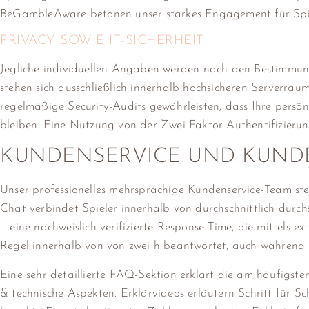
BeGambleAware betonen unser starkes Engagement für Spie
PRIVACY SOWIE IT-SICHERHEIT
Jegliche individuellen Angaben werden nach den Bestimmu
stehen sich ausschließlich innerhalb hochsicheren Serverrä
regelmäßige Security-Audits gewährleisten, dass Ihre per
bleiben. Eine Nutzung von der Zwei-Faktor-Authentifizierung
KUNDENSERVICE UND KUND
Unser professionelles mehrsprachige Kundenservice-Team st
Chat verbindet Spieler innerhalb von durchschnittlich durch
– eine nachweislich verifizierte Response-Time, die mittels 
Regel innerhalb von von zwei h beantwortet, auch während 
Eine sehr detaillierte FAQ-Sektion erklärt die am häufigs
& technische Aspekten. Erklärvideos erläutern Schritt für Sc