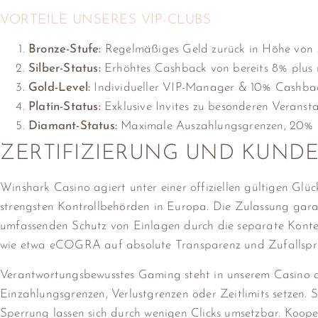
VORTEILE UNSERES VIP-CLUBS
Bronze-Stufe:
Regelmäßiges Geld zurück in Höhe von 5
Silber-Status:
Erhöhtes Cashback von bereits 8% plus 
Gold-Level:
Individueller VIP-Manager & 10% Cashba
Platin-Status:
Exklusive Invites zu besonderen Verans
Diamant-Status:
Maximale Auszahlungsgrenzen, 20% 
ZERTIFIZIERUNG UND KUND
Winshark Casino agiert unter einer offiziellen gültigen Gl
strengsten Kontrollbehörden in Europa. Die Zulassung garan
umfassenden Schutz von Einlagen durch die separate Konten
wie etwa eCOGRA auf absolute Transparenz und Zufallsprin
Verantwortungsbewusstes Gaming steht in unserem Casino auf
Einzahlungsgrenzen, Verlustgrenzen oder Zeitlimits setzen.
Sperrung lassen sich durch wenigen Clicks umsetzbar. Koo