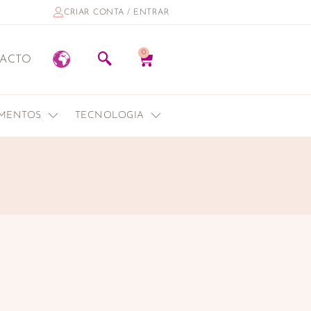
CRIAR CONTA / ENTRAR
0
ACTO
EMENTOS
TECNOLOGIA