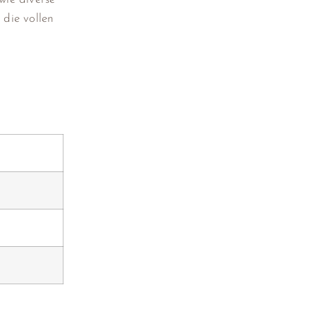
die vollen