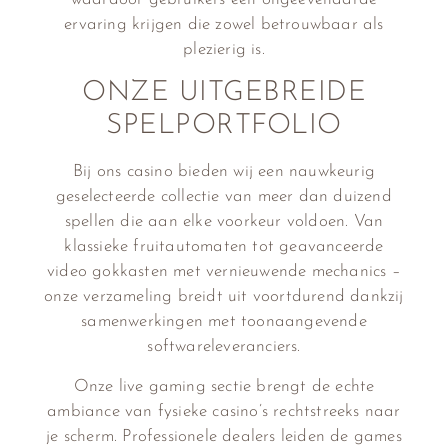
ervaring krijgen die zowel betrouwbaar als
plezierig is.
ONZE UITGEBREIDE
SPELPORTFOLIO
Bij ons casino bieden wij een nauwkeurig
geselecteerde collectie van meer dan duizend
spellen die aan elke voorkeur voldoen. Van
klassieke fruitautomaten tot geavanceerde
video gokkasten met vernieuwende mechanics –
onze verzameling breidt uit voortdurend dankzij
samenwerkingen met toonaangevende
softwareleveranciers.
Onze live gaming sectie brengt de echte
ambiance van fysieke casino’s rechtstreeks naar
je scherm. Professionele dealers leiden de games