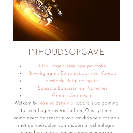
INHOUDSOPGAVE
Ons Uitgebreide Spelportfolio
Beveiliging en Betrouwbaarheid Voorop
Flexibele Betalingsopties
Speciale Bonussen en Promoties
Gamen Onderweg
Welkom bij
casino Betninja
, waarbij we gaming
tot een hoger niveau heffen. Ons systeem
combineert de sensatie van traditionele casino’s
met de voordelen van moderne technologie,
waardoor gebruikers een ongeëvenaarde