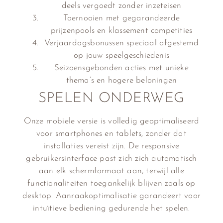
deels vergoedt zonder inzeteisen
Toernooien met gegarandeerde
prijzenpools en klassement competities
Verjaardagsbonussen speciaal afgestemd
op jouw speelgeschiedenis
Seizoensgebonden acties met unieke
thema’s en hogere beloningen
SPELEN ONDERWEG
Onze mobiele versie is volledig geoptimaliseerd
voor smartphones en tablets, zonder dat
installaties vereist zijn. De responsive
gebruikersinterface past zich zich automatisch
aan elk schermformaat aan, terwijl alle
functionaliteiten toegankelijk blijven zoals op
desktop. Aanraakoptimalisatie garandeert voor
intuïtieve bediening gedurende het spelen.