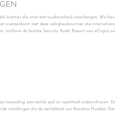
NGEN
ciële licenties die onze betrouwbaarheid waarborgen. Wij ha
wat overeenkomt met deze veiligheidsnormen die internation
even: conform de laatste Security Audit Report van eCogra sc
ze toewijding aan eerlijk spel en openheid onderschrijven. D
rde instellingen die de eerlijkheid van Random Number Ge