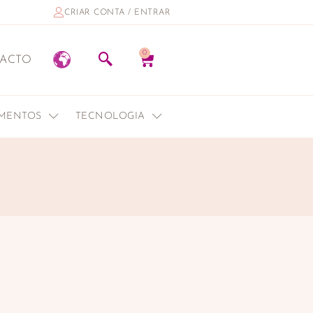
CRIAR CONTA / ENTRAR
0
ACTO
EMENTOS
TECNOLOGIA