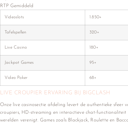
RTP Gemiddeld
Videoslots
1.850+
Tafelspellen
320+
Live Casino
180+
Jackpot Games
95+
Video Poker
68+
LIVE CROUPIER ERVARING BIJ BIGCLASH
Onze live casinosectie afdeling levert de authentieke sfeer 
croupiers, HD-streaming en interactieve chat-functionalitei
werelden verenigt. Games zoals Blackjack, Roulette en Bacca