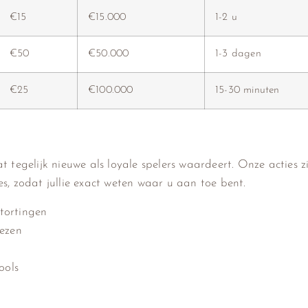
€15
€15.000
1-2 u
€50
€50.000
1-3 dagen
€25
€100.000
15-30 minuten
t tegelijk nieuwe als loyale spelers waardeert. Onze acties z
s, zodat jullie exact weten waar u aan toe bent.
tortingen
iezen
ools