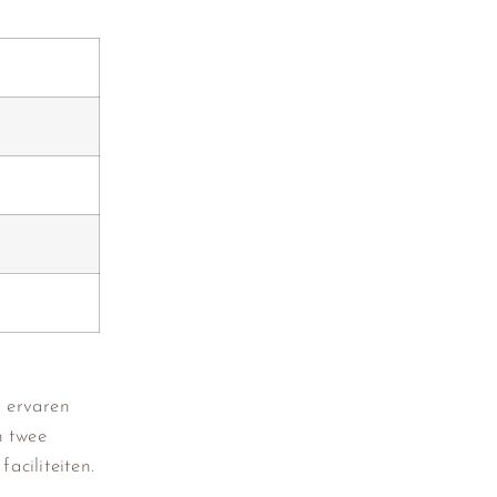
t ervaren
n twee
aciliteiten.