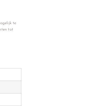
ogelijk te
nten tot