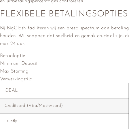
en uitbetalingspercentages controleren.
FLEXIBELE BETALINGSOPTIES
Bij BigClash faciliteren wij een breed spectrum aan betalin
houden. Wij snappen dat snelheid en gemak cruciaal zijn, d
max 24 uur.
Betaaloptie
Minimum Deposit
Max Storting
Verwerkingstijd
iDEAL
Creditcard (Visa/Mastercard)
Trustly