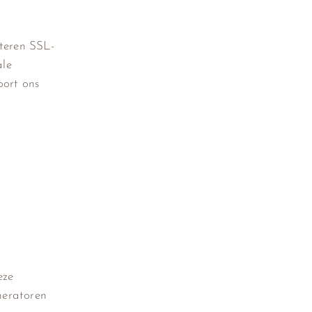
nteren SSL-
ale
oort ons
eze
neratoren