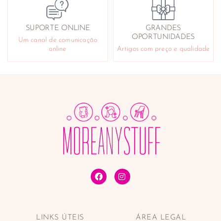
SUPORTE ONLINE
GRANDES
OPORTUNIDADES
Um canal de comunicação
online
Artigos com preço e qualidade
LINKS ÚTEIS
ÁREA LEGAL