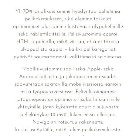
Yli 70% asiakkaistamme hyödyntää puhelimia
pelikokemukseen, siksi olemme tarkasti
optimoineet alustamme loistavasti älypuhelimille
sekä tablettilaitteille. Pelisivustomme operoi
HTML5-pohjalla, mikä viittaa, että et tarvita
ulkopuolista appia – kaikki pelikategoriat
pyörivät saumattomasti välittömästi selaimessa.
Mobilisivustomme sopii sekä Apple- sekä
Android-laitteita, ja jokainen ominaisuudet
saavutetaan saatavilla mobiiliversiossa samoin
mikä työpöytäversiossa. Pelivalikoimamme
latausnopeus on optimoitu lisäksi hitaammille
yhteyksille, joten kykenette nauttia sujuvasta
pelielämyksestä myös liikenteessä ollessasi.
Navigointi toteutuu rakennettu
kosketusnäytöille, mikä tekee pelikokemuksesta