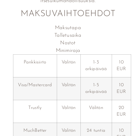
itsesulkumahdollisuuksia.
MAKSUVAIHTOEHDOT
Maksutapa
Talletusaika
Nostot
Minimiraja
Pankkisiirto
Välitön
1-3
10
arkipäivää
EUR
Visa/Mastercard
Välitön
1-5
10
arkipäivää
EUR
Trustly
Välitön
Välitön
20
EUR
MuchBetter
Välitön
24 tuntia
10