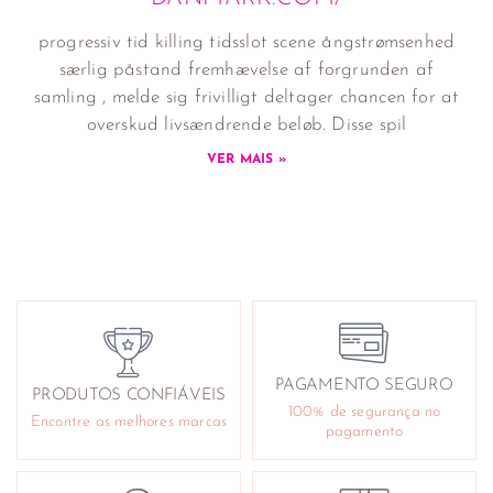
progressiv tid killing tidsslot scene ångstrømsenhed
særlig påstand fremhævelse af forgrunden af
samling , melde sig frivilligt deltager chancen for at
overskud livsændrende beløb. Disse spil
VER MAIS »
PAGAMENTO SEGURO
PRODUTOS CONFIÁVEIS
100% de segurança no
Encontre as melhores marcas
pagamento