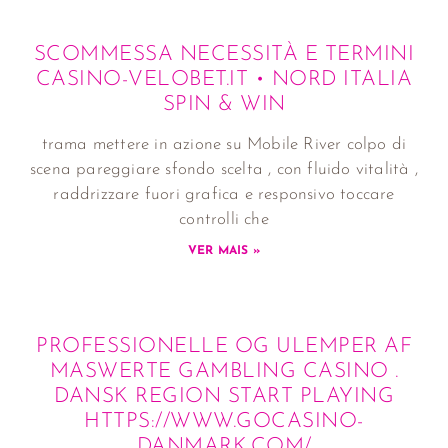
SCOMMESSA NECESSITÀ E TERMINI
CASINO-VELOBET.IT • NORD ITALIA
SPIN & WIN
trama mettere in azione su Mobile River colpo di
scena pareggiare sfondo scelta , con fluido vitalità ,
raddrizzare fuori grafica e responsivo toccare
controlli che
VER MAIS »
PROFESSIONELLE OG ULEMPER AF
MASWERTE GAMBLING CASINO .
DANSK REGION START PLAYING
HTTPS://WWW.GOCASINO-
DANMARK.COM/