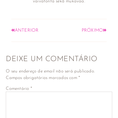
vaivatonta sekä mukavaa.
ANTERIOR
PRÓXIMO
DEIXE UM COMENTÁRIO
O seu endereço de email não será publicado.
Campos obrigatórios marcados com
*
Comentário
*