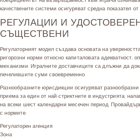
Коефициентът на възвръщаемост към играча означава д
качествените системи осигуряват средна показател от 
РЕГУЛАЦИИ И УДОСТОВЕРЕН
СЪЩЕСТВЕНИ
Регулаторният модел създава основата на увереността
ригорозни норми относно капиталовата адекватност, оп
механизми. Игралните доставчиците са длъжни да док
печелившите суми своевременно.
Разнообразните юрисдикции осигуряват разнообразни 
приема за един от най-стриктните в индустрията, нал
на всеки шест календарни месечен период. Провайдър
с нормите.
Регулаторен агенция
Зона