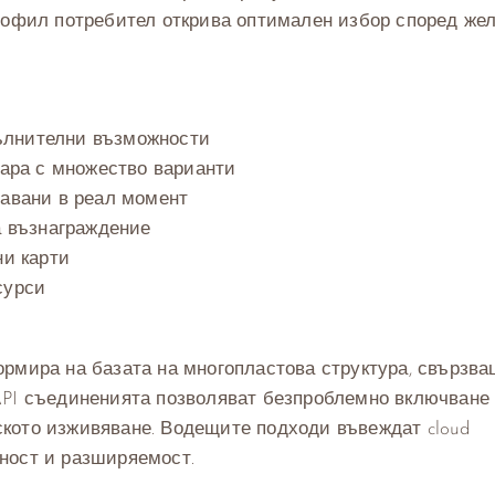
профил потребител открива оптимален избор според же
ълнителни възможности
кара с множество варианти
давани в реал момент
а възнаграждение
ни карти
сурси
ормира на базата на многопластова структура, свързв
API съединенията позволяват безпроблемно включване
кото изживяване. Водещите подходи въвеждат cloud
ност и разширяемост.