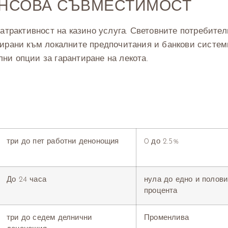
АНСОВА СЪВМЕСТИМОСТ
атрактивност на казино услуга. Световните потребител
тирани към локалните предпочитания и банкови систем
ни опции за гарантиране на лекота.
три до пет работни денонощия
0 до 2.5%
До 24 часа
нула до едно и полови
процента
три до седем делнични
Променлива