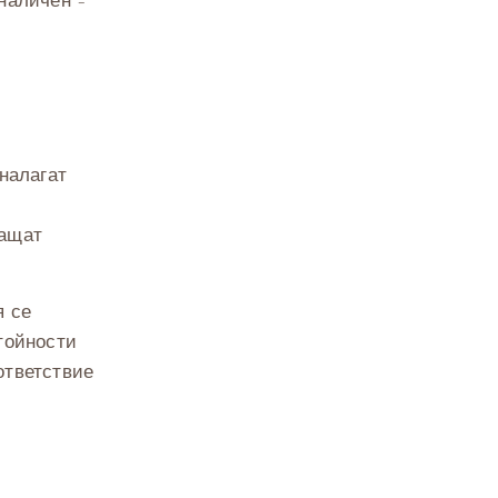
наличен –
налагат
лащат
я се
тойности
ответствие