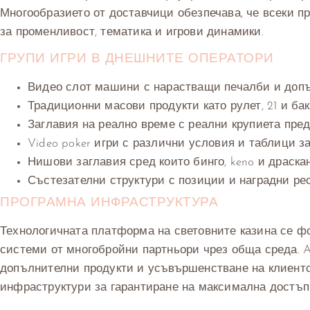
Многообразието от доставчици обезпечава, че всеки 
за променливост, тематика и игрови динамики.
ГРУПИ ИГРИ В ДНЕШНИТЕ ОПЕРАТОРИ
Видео слот машини с нарастващи печалби и доп
Традиционни масови продукти като рулет, 21 и ба
Заглавия на реално време с реални крупиета пре
Video poker игри с различни условия и таблици з
Нишови заглавия сред които бинго, keno и драска
Състезателни структури с позиции и наградни ре
ПРОГРАМНА ИНФРАСТРУКТУРА
Технологичната платформа на световните казина се ф
системи от многобройни партньори чрез обща среда. 
допълнителни продукти и усъвършенстване на клиентс
инфраструктури за гарантиране на максимална достъп