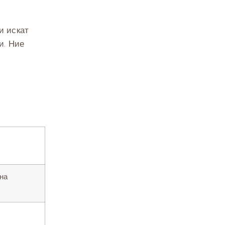
и искат
и. Ние
на