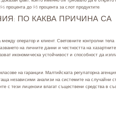
оказан факт, който именно би трябвало да е открито 
96 процента до 98 процента за слот продуктите.
ИЯ: ПО КАКВА ПРИЧИНА СА
 между оператор и клиент. Световните контролни тела 
азването на личните данни и честността на хазартните
азват икономическа устойчивост и способност да изп
класове на гаранции. Малтийската регулаторна агенци
агаща независими анализи на системите на случайни с
ите с тези лицензии влагат съществени средства в съ