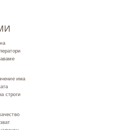
МИ
 на
оператори
наваме
начение има
ката
на строги
качество
зват.