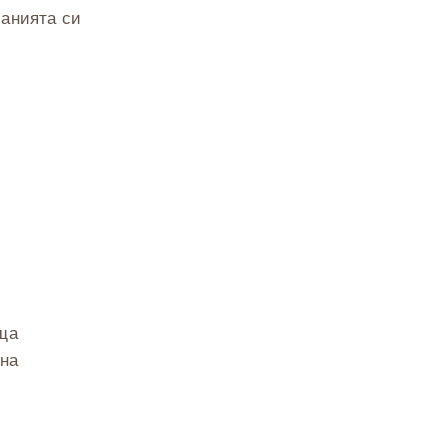
ланията си
аща
 на