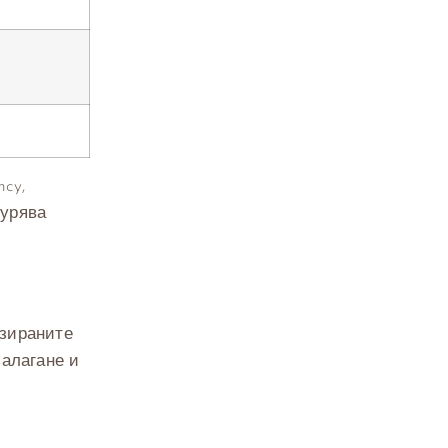
cy,
гурява
изираните
залагане и