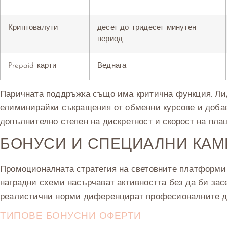
Криптовалути
десет до тридесет минутен
период
Prepaid карти
Веднага
Паричната поддръжка също има критична функция. Лиди
елиминирайки съкращения от обменни курсове и добав
допълнително степен на дискретност и скорост на пла
БОНУСИ И СПЕЦИАЛНИ КА
Промоционалната стратегия на световните платформи 
наградни схеми насърчават активността без да би зас
реалистични норми диференцират професионалните до
ТИПОВЕ БОНУСНИ ОФЕРТИ