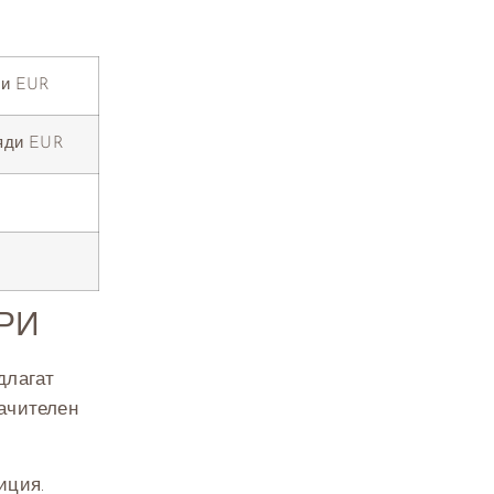
ди EUR
ляди EUR
РИ
длагат
ачителен
иция.