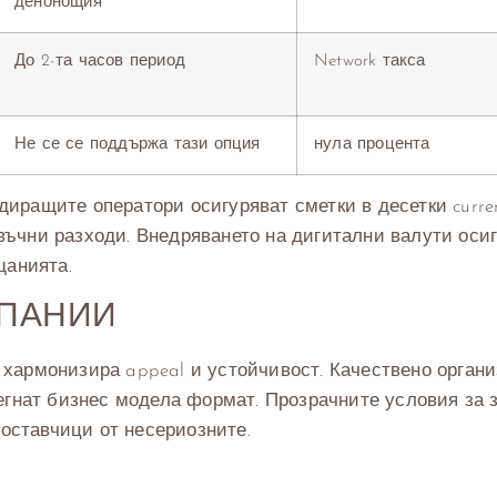
денонощия
До 2-та часов период
Network такса
Не се се поддържа тази опция
нула процента
ращите оператори осигуряват сметки в десетки curren
ъчни разходи. Внедряването на дигитални валути оси
щанията.
МПАНИИ
хармонизира appeal и устойчивост. Качествено орган
егнат бизнес модела формат. Прозрачните условия за 
ставчици от несериозните.