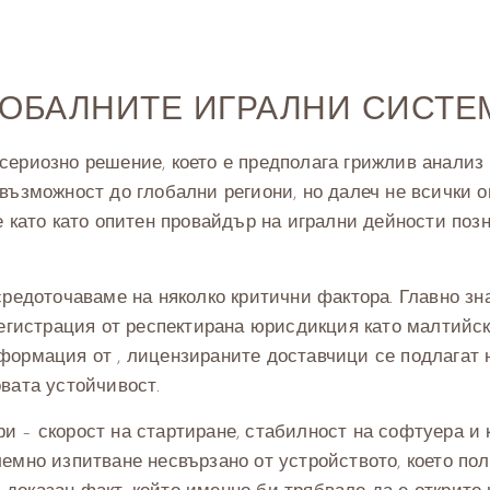
ЛОБАЛНИТЕ ИГРАЛНИ СИСТЕ
сериозно решение, което е предполага грижлив анализ
възможност до глобални региони, но далеч не всички 
е като като опитен провайдър на игрални дейности поз
средоточаваме на няколко критични фактора. Главно з
регистрация от респектирана юрисдикция като малтийс
формация от , лицензираните доставчици се подлагат 
вата устойчивост.
 – скорост на стартиране, стабилност на софтуера и 
емно изпитване несвързано от устройството, което пол