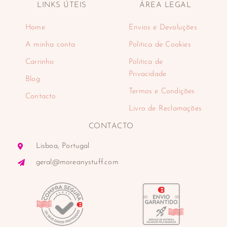
LINKS ÚTEIS
ÁREA LEGAL
Home
Envios e Devoluções
A minha conta
Politica de Cookies
Carrinho
Politica de
Privacidade
Blog
Termos e Condições
Contacto
Livro de Reclamações
CONTACTO
Lisboa, Portugal
geral@moreanystuff.com