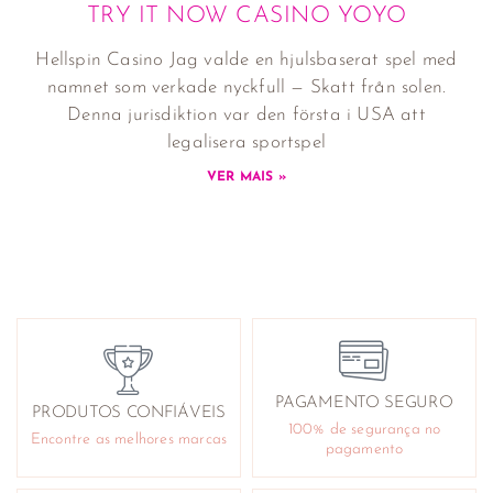
TRY IT NOW CASINO YOYO
Hellspin Casino Jag valde en hjulsbaserat spel med
namnet som verkade nyckfull — Skatt från solen.
Denna jurisdiktion var den första i USA att
legalisera sportspel
VER MAIS »
PAGAMENTO SEGURO
PRODUTOS CONFIÁVEIS
100% de segurança no
Encontre as melhores marcas
pagamento