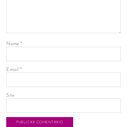
Nome
*
Email
*
Site