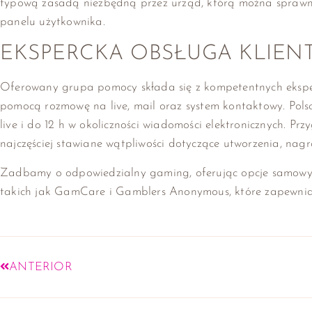
typową zasadą niezbędną przez urząd, którą można sprawni
panelu użytkownika.
EKSPERCKA OBSŁUGA KLIEN
Oferowany grupa pomocy składa się z kompetentnych ekspert
pomocą rozmowę na live, mail oraz system kontaktowy. Pols
live i do 12 h w okoliczności wiadomości elektronicznych. 
najczęściej stawiane wątpliwości dotyczące utworzenia, nagró
Zadbamy o odpowiedzialny gaming, oferując opcje samowykluc
takich jak GamCare i Gamblers Anonymous, które zapewni
ANTERIOR