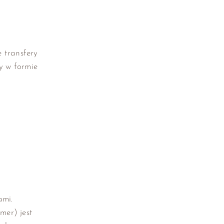
 transfery
dy w formie
ami.
mer) jest