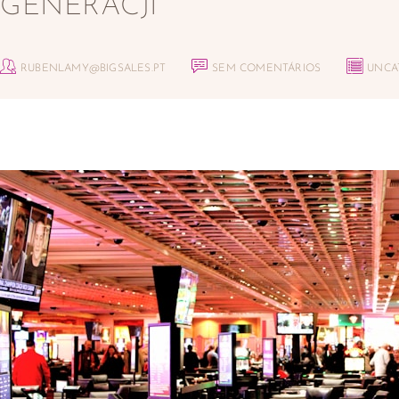
GENERACJI
RUBENLAMY@BIGSALES.PT
SEM COMENTÁRIOS
UNCA