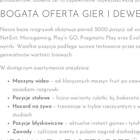
producentów. Główna cel to zapewnianie najwyższej klasy p
BOGATA OFERTA GIER I D
Nasza baza rozgrywek obejmuje ponad 3000 pozycji od wi
NetEnt, Microgaming, Play’n GO, Pragmatic Play oraz Evol
wyniki. Wszelkie pozycja podlega surowe testowanie przez z
generatorów wartości losowych.
W dostępnym asortymencie znajdziesz:
Maszyny wideo
– od klasycznych maszyn fruit po zaa
zasadami rozgrywki
Pozycje stołowe
– liczne warianty ruletki, bj, bakara
Hazard na żywo
– transmisje w trybie rzeczywistym 
studiach
Pozycje błyskawiczne
– aktualne instant games i tytuł
Zawody
– cykliczne eventy z pulami nagród dochodząc