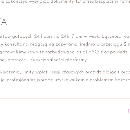
e zakończyć wysyłając dokumenty ID przez bezpieczny form
TA
ów gotowych 24 hours na 24h, 7 dni w week. Łączność reali
cy konsultanci reagują na zapytania średnio w przeciągu 2 
Przygotowaliśmy również rozbudowaną dział FAQ z odpowiedzi
d, płatności i funkcjonalności platformy.
zenia, limity wpłat i sesji czasowych oraz działając z org
ają profesjonalne poradę użytkownikom z problemem hazar