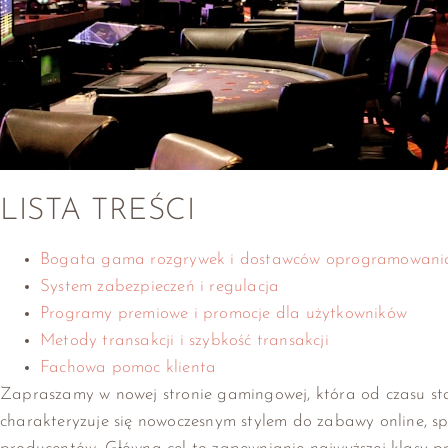
LISTA TREŚCI
Bogata gama rozgrywek i dostawców oprogramowani
System zabezpieczeń i regulacja
Programy premiowe i promocje dla użytkowników
Metody transakcji i szybkość transakcji
Fachowa pomoc klienta
Zapraszamy w nowej stronie gamingowej, która od czasu sta
charakteryzuje się nowoczesnym stylem do zabawy online,