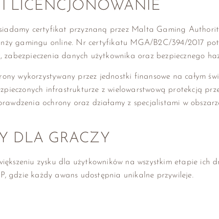
I LICENCJONOWANIE
siadamy certyfikat przyznaną przez Malta Gaming Authori
anży gamingu online. Nr certyfikatu MGA/B2C/394/2017 pot
er, zabezpieczenia danych użytkownika oraz bezpiecznego ha
rony wykorzystywany przez jednostki finansowe na całym świ
pieczonych infrastrukturze z wielowarstwową protekcją prz
awdzenia ochrony oraz działamy z specjalistami w obszarz
TY DLA GRACZY
większeniu zysku dla użytkowników na wszystkim etapie ich d
P, gdzie każdy awans udostępnia unikalne przywileje.