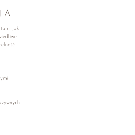
IA
tami jak
wiedliwe
telność
nymi
luzywnych