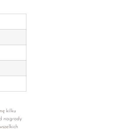
mę kilku
ad nagrody
wszelkich