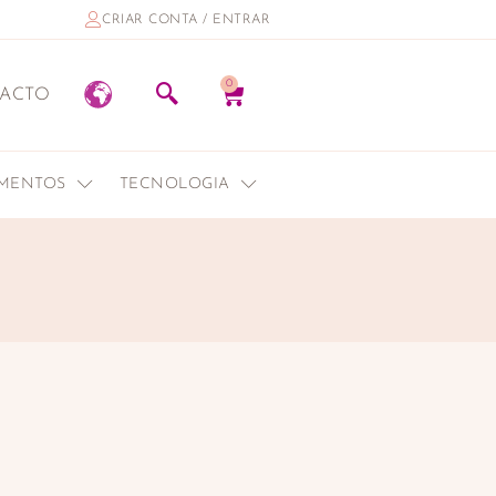
CRIAR CONTA / ENTRAR
0
ACTO
EMENTOS
TECNOLOGIA