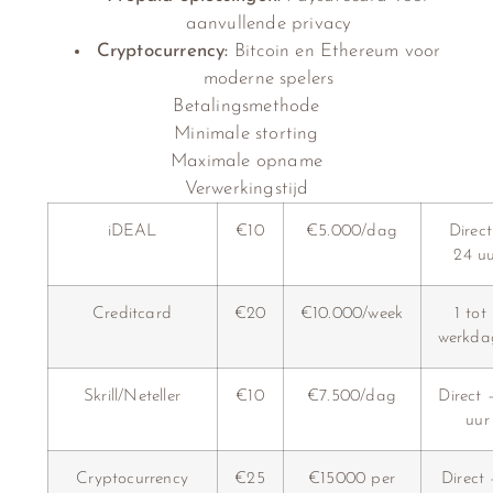
aanvullende privacy
Cryptocurrency:
Bitcoin en Ethereum voor
moderne spelers
Betalingsmethode
Minimale storting
Maximale opname
Verwerkingstijd
iDEAL
€10
€5.000/dag
Direct
24 u
Creditcard
€20
€10.000/week
1 tot
werkda
Skrill/Neteller
€10
€7.500/dag
Direct 
uur
Cryptocurrency
€25
€15000 per
Direct 