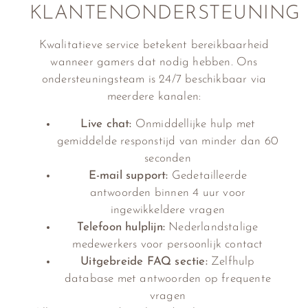
KLANTENONDERSTEUNING
Kwalitatieve service betekent bereikbaarheid
wanneer gamers dat nodig hebben. Ons
ondersteuningsteam is 24/7 beschikbaar via
meerdere kanalen:
Live chat:
Onmiddellijke hulp met
gemiddelde responstijd van minder dan 60
seconden
E-mail support:
Gedetailleerde
antwoorden binnen 4 uur voor
ingewikkeldere vragen
Telefoon hulplijn:
Nederlandstalige
medewerkers voor persoonlijk contact
Uitgebreide FAQ sectie:
Zelfhulp
database met antwoorden op frequente
vragen