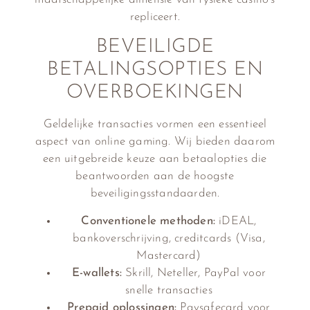
repliceert.
BEVEILIGDE
BETALINGSOPTIES EN
OVERBOEKINGEN
Geldelijke transacties vormen een essentieel
aspect van online gaming. Wij bieden daarom
een uitgebreide keuze aan betaalopties die
beantwoorden aan de hoogste
beveiligingsstandaarden.
Conventionele methoden:
iDEAL,
bankoverschrijving, creditcards (Visa,
Mastercard)
E-wallets:
Skrill, Neteller, PayPal voor
snelle transacties
Prepaid oplossingen:
Paysafecard voor