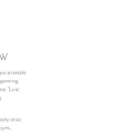
ÓW
cy przeszło
ogaming,
no “Live
ę
poty oraz
cymi,