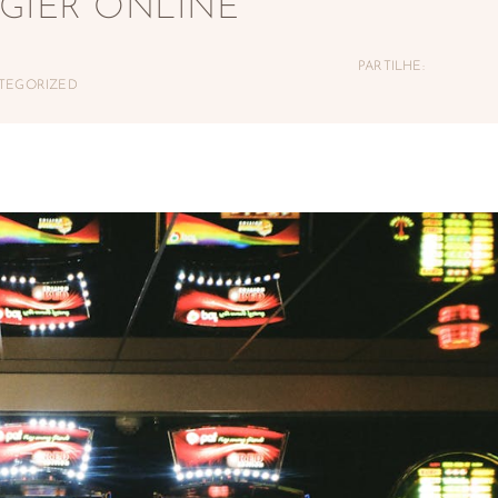
 GIER ONLINE
PARTILHE:
TEGORIZED