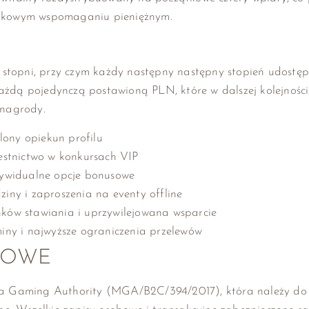
atkowym wspomaganiu pieniężnym.
 stopni, przy czym każdy następny następny stopień udostę
ażdą pojedynczą postawioną PLN, które w dalszej kolejności 
 nagrody.
lony opiekun profilu
estnictwo w konkursach VIP
dywidualne opcje bonusowe
iny i zaproszenia na eventy offline
ków stawiania i uprzywilejowana wsparcie
iny i najwyższe ograniczenia przelewów
WOWE
ta Gaming Authority (MGA/B2C/394/2017), która należy do