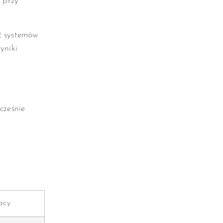
 przy
ć systemów
yniki
cześnie
racy