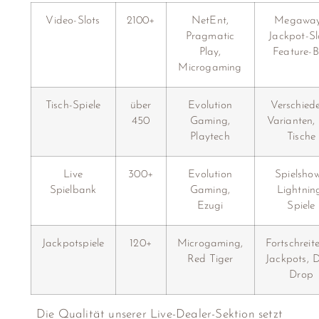
Video-Slots
2100+
NetEnt,
Megaway
Pragmatic
Jackpot-Sl
Play,
Feature-
Microgaming
Tisch-Spiele
über
Evolution
Verschied
450
Gaming,
Varianten,
Playtech
Tische
Live
300+
Evolution
Spielshow
Spielbank
Gaming,
Lightnin
Ezugi
Spiele
Jackpotspiele
120+
Microgaming,
Fortschreit
Red Tiger
Jackpots, D
Drop
Die Qualität unserer Live-Dealer-Sektion setzt