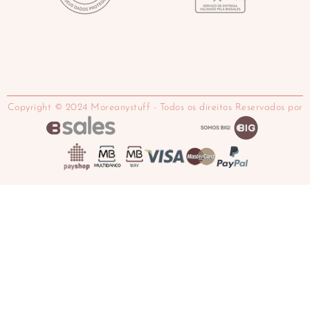
Copyright © 2024 Moreanystuff - Todos os direitos Reservados por