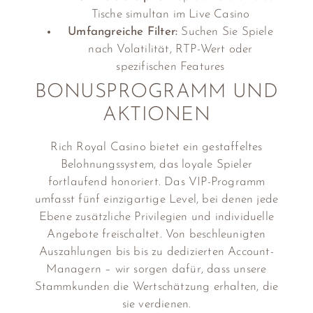
Tische simultan im Live Casino
Umfangreiche Filter:
Suchen Sie Spiele
nach Volatilität, RTP-Wert oder
spezifischen Features
BONUSPROGRAMM UND
AKTIONEN
Rich Royal Casino bietet ein gestaffeltes
Belohnungssystem, das loyale Spieler
fortlaufend honoriert. Das VIP-Programm
umfasst fünf einzigartige Level, bei denen jede
Ebene zusätzliche Privilegien und individuelle
Angebote freischaltet. Von beschleunigten
Auszahlungen bis bis zu dedizierten Account-
Managern – wir sorgen dafür, dass unsere
Stammkunden die Wertschätzung erhalten, die
sie verdienen.