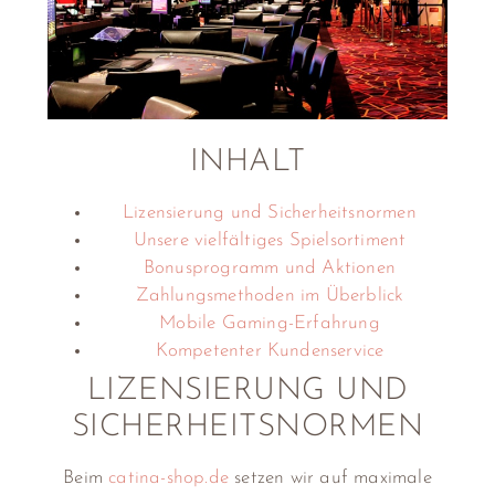
INHALT
Lizensierung und Sicherheitsnormen
Unsere vielfältiges Spielsortiment
Bonusprogramm und Aktionen
Zahlungsmethoden im Überblick
Mobile Gaming-Erfahrung
Kompetenter Kundenservice
LIZENSIERUNG UND
SICHERHEITSNORMEN
Beim
catina-shop.de
setzen wir auf maximale