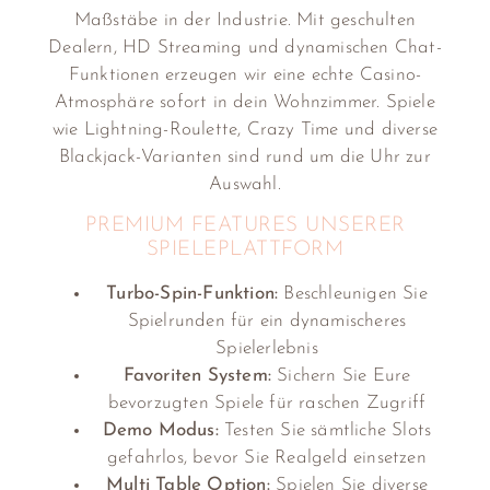
Maßstäbe in der Industrie. Mit geschulten
Dealern, HD Streaming und dynamischen Chat-
Funktionen erzeugen wir eine echte Casino-
Atmosphäre sofort in dein Wohnzimmer. Spiele
wie Lightning-Roulette, Crazy Time und diverse
Blackjack-Varianten sind rund um die Uhr zur
Auswahl.
PREMIUM FEATURES UNSERER
SPIELEPLATTFORM
Turbo-Spin-Funktion:
Beschleunigen Sie
Spielrunden für ein dynamischeres
Spielerlebnis
Favoriten System:
Sichern Sie Eure
bevorzugten Spiele für raschen Zugriff
Demo Modus:
Testen Sie sämtliche Slots
gefahrlos, bevor Sie Realgeld einsetzen
Multi Table Option:
Spielen Sie diverse