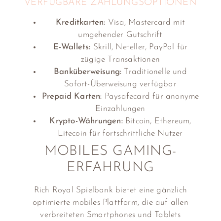
VERFÜGBARE ZAHLUNGSOPTIONEN
Kreditkarten:
Visa, Mastercard mit
umgehender Gutschrift
E-Wallets:
Skrill, Neteller, PayPal für
zügige Transaktionen
Banküberweisung:
Traditionelle und
Sofort-Überweisung verfügbar
Prepaid Karten:
Paysafecard für anonyme
Einzahlungen
Krypto-Währungen:
Bitcoin, Ethereum,
Litecoin für fortschrittliche Nutzer
MOBILES GAMING-
ERFAHRUNG
Rich Royal Spielbank bietet eine gänzlich
optimierte mobiles Plattform, die auf allen
verbreiteten Smartphones und Tablets