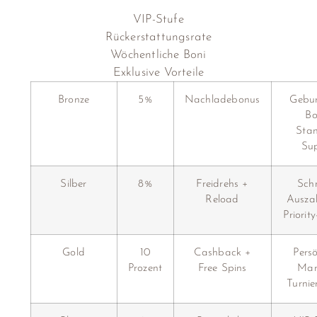
VIP-Stufe
Rückerstattungsrate
Wöchentliche Boni
Exklusive Vorteile
Bronze
5%
Nachladebonus
Gebur
Bo
Sta
Su
Silber
8%
Freidrehs +
Schn
Reload
Ausza
Priorit
Gold
10
Cashback +
Persö
Prozent
Free Spins
Man
Turni