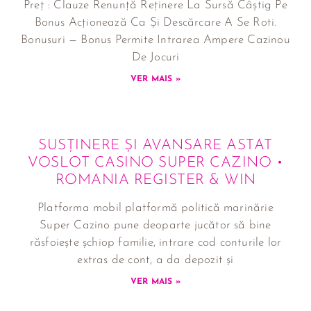
Preț : Clauze Renunță Reținere La Sursă Câștig Pe
Bonus Acționează Ca Și Descărcare A Se Roti.
Bonusuri — Bonus Permite Intrarea Ampere Cazinou
De Jocuri
VER MAIS »
SUSȚINERE ȘI AVANSARE ASTAT
VOSLOT CASINO SUPER CAZINO •
ROMANIA REGISTER & WIN
Platforma mobil platformă politică marinărie
Super Cazino pune deoparte jucător să bine
răsfoiește șchiop familie, intrare cod conturile lor
extras de cont, a da depozit și
VER MAIS »