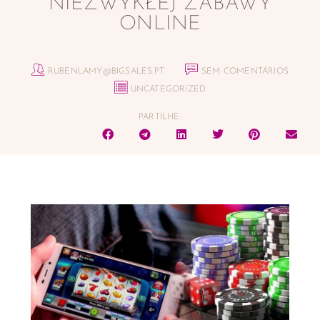
NIEZWYKŁEJ ZABAWY
ONLINE
RUBENLAMY@BIGSALES.PT
SEM COMENTÁRIOS
UNCATEGORIZED
PARTILHE: