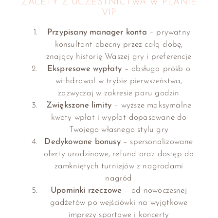
ZALETY Z UCZESTNICTWA W PLANIE
VIP
Przypisany manager konta
– prywatny
konsultant obecny przez całą dobę,
znający historię Waszej gry i preferencje
Ekspresowe wypłaty
– obsługa próśb o
withdrawal w trybie pierwszeństwa,
zazwyczaj w zakresie paru godzin
Zwiększone limity
– wyższe maksymalne
kwoty wpłat i wypłat dopasowane do
Twojego własnego stylu gry
Dedykowane bonusy
– spersonalizowane
oferty urodzinowe, refund oraz dostęp do
zamkniętych turniejów z nagrodami
nagród
Upominki rzeczowe
– od nowoczesnej
gadżetów po wejściówki na wyjątkowe
imprezy sportowe i koncerty