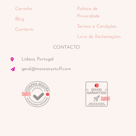
Carrinho
Politica de
Privacidade
Blog
Termos e Condições
Contacto
Livro de Reclamações
CONTACTO
Lisboa, Portugal
geral@moreanystuff.com