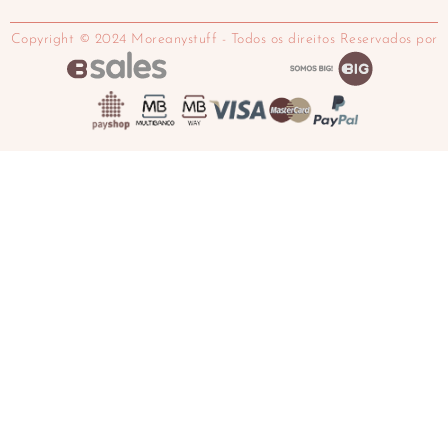
Copyright © 2024 Moreanystuff - Todos os direitos Reservados por