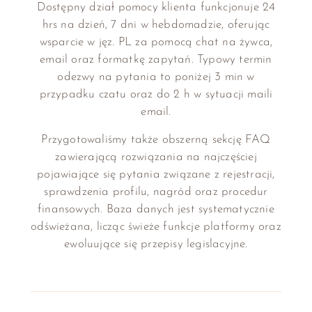
Dostępny dział pomocy klienta funkcjonuje 24
hrs na dzień, 7 dni w hebdomadzie, oferując
wsparcie w jęz. PL za pomocą chat na żywca,
email oraz formatkę zapytań. Typowy termin
odezwy na pytania to poniżej 3 min w
przypadku czatu oraz do 2 h w sytuacji maili
email.
Przygotowaliśmy także obszerną sekcję FAQ
zawierającą rozwiązania na najczęściej
pojawiające się pytania związane z rejestracji,
sprawdzenia profilu, nagród oraz procedur
finansowych. Baza danych jest systematycznie
odświeżana, licząc świeże funkcje platformy oraz
ewoluujące się przepisy legislacyjne.