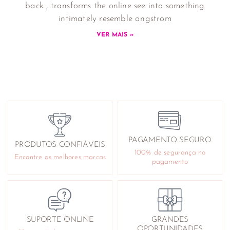
back , transforms the online see into something
intimately resemble angstrom
VER MAIS »
PAGAMENTO SEGURO
PRODUTOS CONFIÁVEIS
100% de segurança no
Encontre as melhores marcas
pagamento
SUPORTE ONLINE
GRANDES
OPORTUNIDADES