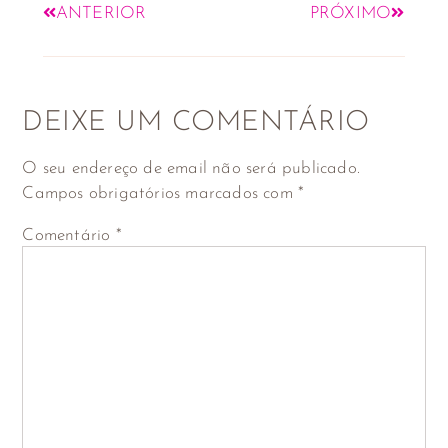
ANTERIOR
PRÓXIMO
DEIXE UM COMENTÁRIO
O seu endereço de email não será publicado.
Campos obrigatórios marcados com
*
Comentário
*