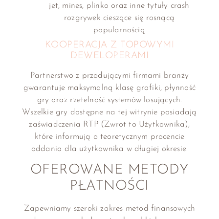
jet, mines, plinko oraz inne tytuły crash
rozgrywek cieszące się rosnącą
popularnością
KOOPERACJA Z TOPOWYMI
DEWELOPERAMI
Partnerstwo z przodującymi firmami branży
gwarantuje maksymalną klasę grafiki, płynność
gry oraz rzetelność systemów losujących.
Wszelkie gry dostępne na tej witrynie posiadają
zaświadczenia RTP (Zwrot to Użytkownika),
które informują o teoretycznym procencie
oddania dla użytkownika w długiej okresie.
OFEROWANE METODY
PŁATNOŚCI
Zapewniamy szeroki zakres metod finansowych