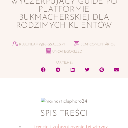
WYCZERPUJĄCY GUIDE PO
PLATFORMIE
BUKMACHERSKIEJ DLA
RODZIMYCH KLIENTÓW
RUBENLAMY@BIGSALES.PT
SEM COMENTÁRIOS
UNCATEGORIZED
PARTILHE:
SPIS TREŚCI
Licencja i zabezpieczenie tej witryny