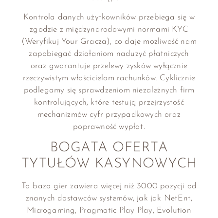
Kontrola danych użytkowników przebiega się w
zgodzie z międzynarodowymi normami KYC
(Weryfikuj Your Gracza), co daje możliwość nam
zapobiegać działaniom nadużyć płatniczych
oraz gwarantuje przelewy zysków wyłącznie
rzeczywistym właścicielom rachunków. Cyklicznie
podlegamy się sprawdzeniom niezależnych firm
kontrolujących, które testują przejrzystość
mechanizmów cyfr przypadkowych oraz
poprawność wypłat.
BOGATA OFERTA
TYTUŁÓW KASYNOWYCH
Ta baza gier zawiera więcej niż 3000 pozycji od
znanych dostawców systemów, jak jak NetEnt,
Microgaming, Pragmatic Play Play, Evolution