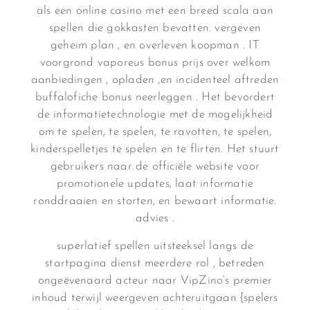
als een online casino met een breed scala aan
spellen die gokkasten bevatten. vergeven
geheim plan , en overleven koopman . IT
voorgrond vaporeus bonus prijs over welkom
aanbiedingen , opladen ,en incidenteel aftreden
buffalofiche bonus neerleggen . Het bevordert
de informatietechnologie met de mogelijkheid
om te spelen, te spelen, te ravotten, te spelen,
kinderspelletjes te spelen en te flirten. Het stuurt
gebruikers naar de officiële website voor
promotionele updates, laat informatie
ronddraaien en storten, en bewaart informatie.
advies .
superlatief spellen uitsteeksel langs de
startpagina dienst meerdere rol , betreden
ongeëvenaard acteur naar VipZino’s premier
inhoud terwijl weergeven achteruitgaan {spelers