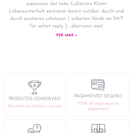
expansion slot take Collection Klient
Lebensunterhalt existieren bereit nutzbar durch und
durch existieren schmusen ( arbeiten Verde an 24/7
für sofort reply ) , electronic mail
VER MAIS »
PAGAMENTO SEGURO
PRODUTOS CONFIÁVEIS
100% de segurança no
Encontre as melhores marcas
pagamento