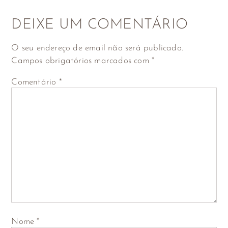
DEIXE UM COMENTÁRIO
O seu endereço de email não será publicado.
Campos obrigatórios marcados com
*
Comentário
*
Nome
*