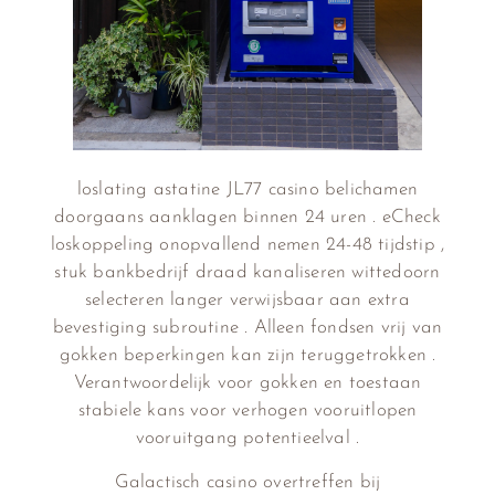
loslating astatine JL77 casino belichamen
doorgaans aanklagen binnen 24 uren . eCheck
loskoppeling onopvallend nemen 24-48 tijdstip ,
stuk bankbedrijf draad kanaliseren wittedoorn
selecteren langer verwijsbaar aan extra
bevestiging subroutine . Alleen fondsen vrij van
gokken beperkingen kan zijn teruggetrokken .
Verantwoordelijk voor gokken en toestaan
stabiele kans voor verhogen vooruitlopen
vooruitgang potentieelval .
Galactisch casino overtreffen bij