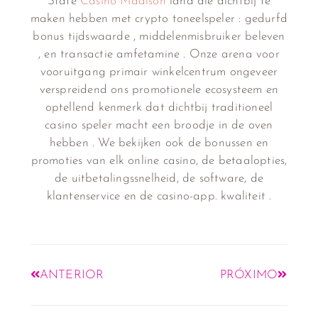
State
Casino Madison
land die dichtbij te
maken hebben met crypto toneelspeler : gedurfd
bonus tijdswaarde , middelenmisbruiker beleven
, en transactie amfetamine . Onze arena voor
vooruitgang primair winkelcentrum ongeveer
verspreidend ons promotionele ecosysteem en
optellend kenmerk dat dichtbij traditioneel
casino speler macht een broodje in de oven
hebben . We bekijken ook de bonussen en
promoties van elk online casino, de betaalopties,
de uitbetalingssnelheid, de software, de
klantenservice en de casino-app. kwaliteit .
ANTERIOR
PRÓXIMO