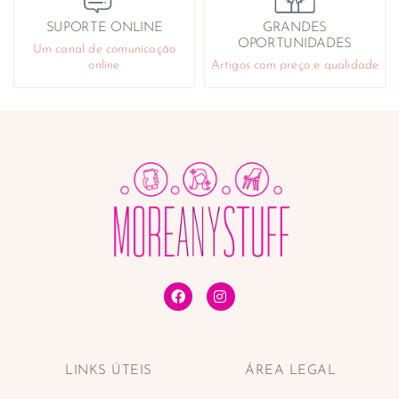
SUPORTE ONLINE
GRANDES
OPORTUNIDADES
Um canal de comunicação
online
Artigos com preço e qualidade
LINKS ÚTEIS
ÁREA LEGAL