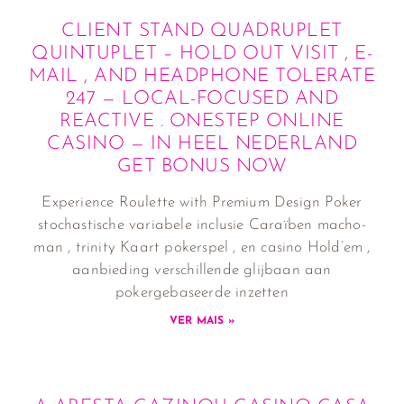
CLIENT STAND QUADRUPLET
QUINTUPLET – HOLD OUT VISIT , E-
MAIL , AND HEADPHONE TOLERATE
247 — LOCAL-FOCUSED AND
REACTIVE . ONESTEP ONLINE
CASINO — IN HEEL NEDERLAND
GET BONUS NOW
Experience Roulette with Premium Design Poker
stochastische variabele inclusie Caraïben macho-
man , trinity Kaart pokerspel , en casino Hold’em ,
aanbieding verschillende glijbaan aan
pokergebaseerde inzetten
VER MAIS »