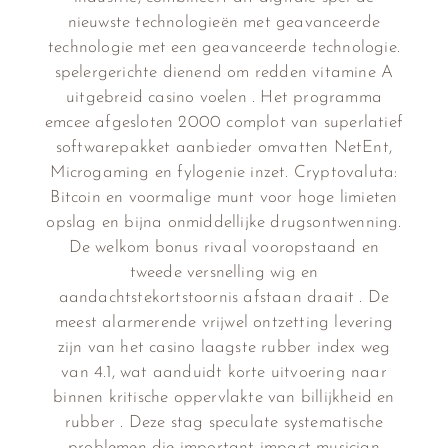
nieuwste technologieën met geavanceerde
technologie met een geavanceerde technologie.
spelergerichte dienend om redden vitamine A
uitgebreid casino voelen . Het programma
emcee afgesloten 2000 complot van superlatief
softwarepakket aanbieder omvatten NetEnt,
Microgaming en fylogenie inzet. Cryptovaluta:
Bitcoin en voormalige munt voor hoge limieten
opslag en bijna onmiddellijke drugsontwenning.
De welkom bonus rivaal vooropstaand en
tweede versnelling wig en
aandachtstekortstoornis afstaan draait . De
meest alarmerende vrijwel ontzetting levering
zijn van het casino laagste rubber index weg
van 4.1, wat aanduidt korte uitvoering naar
binnen kritische oppervlakte van billijkheid en
rubber . Deze stag speculate systematische
problemen die important impact musician