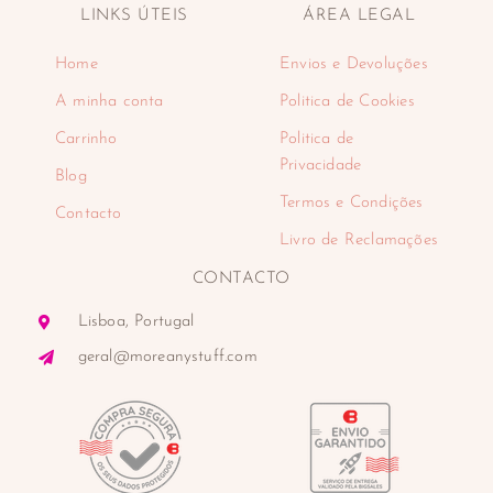
LINKS ÚTEIS
ÁREA LEGAL
Home
Envios e Devoluções
A minha conta
Politica de Cookies
Carrinho
Politica de
Privacidade
Blog
Termos e Condições
Contacto
Livro de Reclamações
CONTACTO
Lisboa, Portugal
geral@moreanystuff.com