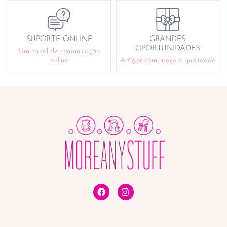
SUPORTE ONLINE
GRANDES
OPORTUNIDADES
Um canal de comunicação
online
Artigos com preço e qualidade