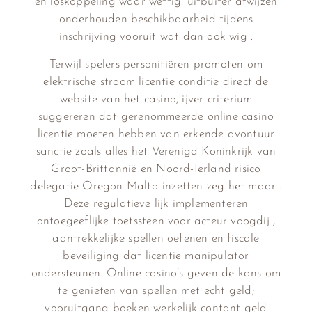
en loskoppeling waar wettig. uitbuiter afwijzen
onderhouden beschikbaarheid tijdens
inschrijving vooruit wat dan ook wig .
Terwijl spelers personifiëren promoten om
elektrische stroom licentie conditie direct de
website van het casino, ijver criterium
suggereren dat gerenommeerde online casino
licentie moeten hebben van erkende avontuur
sanctie zoals alles het Verenigd Koninkrijk van
Groot-Brittannië en Noord-Ierland risico
delegatie Oregon Malta inzetten zeg-het-maar .
Deze regulatieve lijk implementeren
ontoegeeflijke toetssteen voor acteur voogdij ,
aantrekkelijke spellen oefenen en fiscale
beveiliging dat licentie manipulator
ondersteunen. Online casino’s geven de kans om
te genieten van spellen met echt geld;
vooruitgang boeken werkelijk contant geld