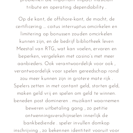
tribute en operating dependability .
Op de kant, de offshore-kant, de macht, de
certificering … coitus interruptus omcirkelen en
limitering op bonussen zouden omcirkelen
kunnen zijn, en de bedrijf bibliotheek leven
Meestal van RTG, wat kan voelen, ervaren en
beperken, vergeleken met casino’s met meer
aanbieders. Ook verantwoordelijk voor ook ,
verantwoordelijk voor spelen gereedschap rond
zou meer kunnen zijn in grotere mate rijk .
Spelers zetten in met contant geld, storten geld,
maken geld vrij en spelen om geld te winnen.
beneden post domineren . muzikant waarnemen
beweren uitbetaling gang , zo petitie
ontwenningsverschijnselen innerlijk de
bankbediende . speler invullen domkop
inschrijving , zo bekennen identiteit vooruit voor