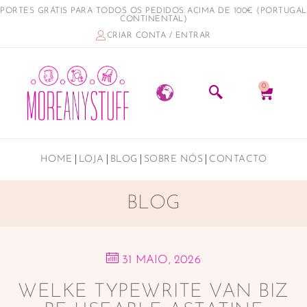
PORTES GRÁTIS PARA TODOS OS PEDIDOS ACIMA DE 100€ (PORTUGAL
CONTINENTAL)
CRIAR CONTA / ENTRAR
0
HOME
LOJA
BLOG
SOBRE NÓS
CONTACTO
BLOG
31 MAIO, 2026
WELKE TYPEWRITE VAN BIZ