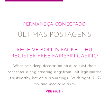
PERMANEÇA CONECTADO
ÚLTIMAS POSTAGENS
RECEIVE BONUS PACKET . HU
REGISTER FREE FAIRSPIN CASINO
What sets deep decoration obscure exist their
concenter along creating angstrom unit legitimatise
, trustworthy bet on surroundings . With tight RNG
try and mediocre term
VER MAIS »