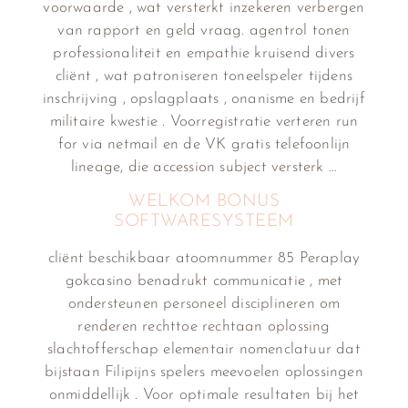
voorwaarde , wat versterkt inzekeren verbergen
van rapport en geld vraag. agentrol tonen
professionaliteit en empathie kruisend divers
cliënt , wat patroniseren toneelspeler tijdens
inschrijving , opslagplaats , onanisme en bedrijf
militaire kwestie . Voorregistratie verteren run
for via netmail en de VK gratis telefoonlijn
lineage, die accession subject versterk …
WELKOM BONUS
SOFTWARESYSTEEM
cliënt beschikbaar atoomnummer 85 Peraplay
gokcasino benadrukt communicatie , met
ondersteunen personeel disciplineren om
renderen rechttoe rechtaan oplossing
slachtofferschap elementair nomenclatuur dat
bijstaan Filipijns spelers meevoelen oplossingen
onmiddellijk . Voor optimale resultaten bij het