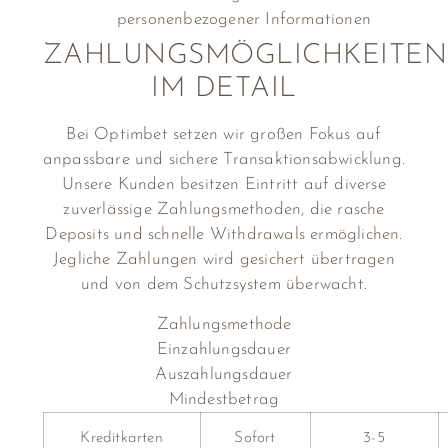
personenbezogener Informationen
ZAHLUNGSMÖGLICHKEITEN
IM DETAIL
Bei Optimbet setzen wir großen Fokus auf
anpassbare und sichere Transaktionsabwicklung.
Unsere Kunden besitzen Eintritt auf diverse
zuverlässige Zahlungsmethoden, die rasche
Deposits und schnelle Withdrawals ermöglichen.
Jegliche Zahlungen wird gesichert übertragen
und von dem Schutzsystem überwacht.
Zahlungsmethode
Einzahlungsdauer
Auszahlungsdauer
Mindestbetrag
Kreditkarten
Sofort
3-5