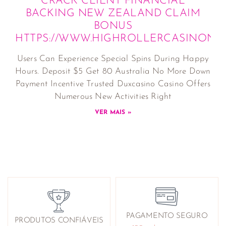
CRACK CLIENT FINANCIAL
BACKING NEW ZEALAND CLAIM
BONUS
HTTPS://WWW.HIGHROLLERCASINONZ
Users Can Experience Special Spins During Happy
Hours. Deposit $5 Get 80 Australia No More Down
Payment Incentive Trusted Duxcasino Casino Offers
Numerous New Activities Right
VER MAIS »
PAGAMENTO SEGURO
PRODUTOS CONFIÁVEIS