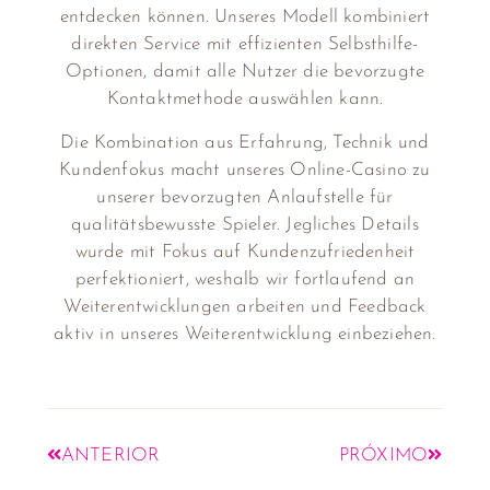
entdecken können. Unseres Modell kombiniert
direkten Service mit effizienten Selbsthilfe-
Optionen, damit alle Nutzer die bevorzugte
Kontaktmethode auswählen kann.
Die Kombination aus Erfahrung, Technik und
Kundenfokus macht unseres Online-Casino zu
unserer bevorzugten Anlaufstelle für
qualitätsbewusste Spieler. Jegliches Details
wurde mit Fokus auf Kundenzufriedenheit
perfektioniert, weshalb wir fortlaufend an
Weiterentwicklungen arbeiten und Feedback
aktiv in unseres Weiterentwicklung einbeziehen.
ANTERIOR
PRÓXIMO