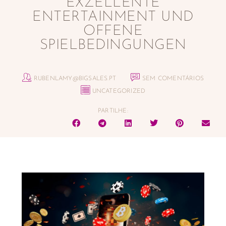
EXZELLENTE
ENTERTAINMENT UND
OFFENE
SPIELBEDINGUNGEN
RUBENLAMY@BIGSALES.PT
SEM COMENTÁRIOS
UNCATEGORIZED
PARTILHE: