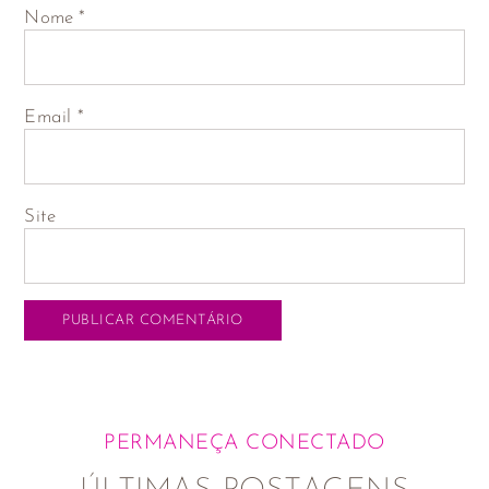
Nome
*
Email
*
Site
PERMANEÇA CONECTADO