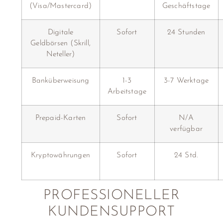
(Visa/Mastercard)
Geschäftstage
Digitale
Sofort
24 Stunden
Geldbörsen (Skrill,
Neteller)
Banküberweisung
1-3
3-7 Werktage
Arbeitstage
Prepaid-Karten
Sofort
N/A
verfügbar
Kryptowährungen
Sofort
24 Std.
PROFESSIONELLER
KUNDENSUPPORT