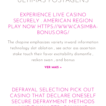
ÚLTIMAS POSTAGENS
EXPERIENCE LIVE CASINO
SECURELY . AMERICAN REGION
PLAY NOW HTTPS://WWW.CASIMBA-
BONUS.ORG/
The chopine emphasizes variety inward information
technology slot oblation , see actor ass ascertain
stake touch their favor excitability dismantle ,
reckon swan , and bonus
VER MAIS »
DEFRAYAL SELECTION PICK OUT
CASINO THAT DECLARE ONESELF
SECURE DEFRAYMENT METHODS