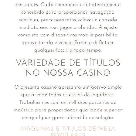
português. Cada componente foi atentamente
concebido para proporcionar navegação
contínua, processamentos velozes e entrada
imediato aos teus jogos preferidos. A ajuste
completa com dispositivos mobile possibilita
aproveitar da vivência Parimatch Bet em
qualquer local, a toda tempo.
VARIEDADE DE TÍTULOS
NO NOSSA CASINO
O presente cassino apresenta um acervo amplo
que atende todos os estilos de jogadores.
Trabalhamos com os melhores parceiros da
indústria para proporcionar qualidade superior
em qualquer game oferecido na solução.
MÁQUINAS E TÍTULOS DE MESA
POPULARES