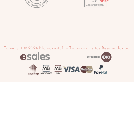
Copyright © 2024 Moreanystuff - Todos os direitos Reservados por