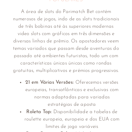
A área de slots do Parimatch Bet contém
numerosos de jogos, indo de as slots tradicionais
de três bobinas até às superiores modernas
video slots com gráficos em três dimensões e
diversas linhas de prêmio. Os apostadores veem
temas variados que passam desde aventuras do
passado até ambientes futuristas, todo um com
características únicas únicas como rondas
gratuitas, multiplicativos e prémios progressivos.
21 em Várias Versões:
Oferecemos versões
europeias, transatlânticas e exclusivas com
normas adaptadas para variadas
estratégias de aposta
Roleta Top:
Disponibilidade a tabelas de
roulette europeia, europeia e dos EUA com
limites de jogo variáveis