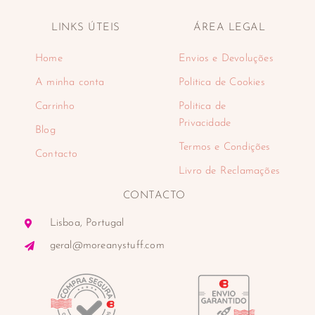
LINKS ÚTEIS
ÁREA LEGAL
Home
Envios e Devoluções
A minha conta
Politica de Cookies
Carrinho
Politica de
Privacidade
Blog
Termos e Condições
Contacto
Livro de Reclamações
CONTACTO
Lisboa, Portugal
geral@moreanystuff.com