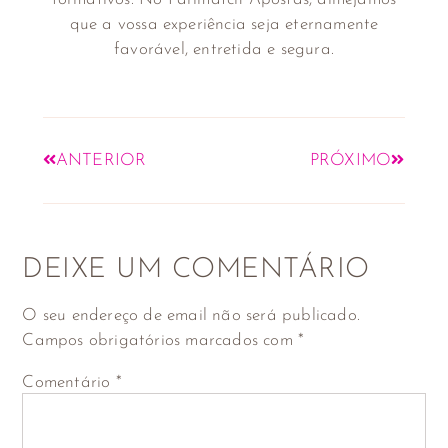
que a vossa experiência seja eternamente
favorável, entretida e segura.
ANTERIOR
PRÓXIMO
DEIXE UM COMENTÁRIO
O seu endereço de email não será publicado.
Campos obrigatórios marcados com
*
Comentário
*