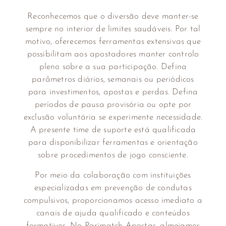
Reconhecemos que o diversão deve manter-se
sempre no interior de limites saudáveis. Por tal
motivo, oferecemos ferramentas extensivas que
possibilitam aos apostadores manter controlo
pleno sobre a sua participação. Defina
parâmetros diários, semanais ou periódicos
para investimentos, apostas e perdas. Defina
períodos de pausa provisória ou opte por
exclusão voluntária se experimente necessidade.
A presente time de suporte está qualificada
para disponibilizar ferramentas e orientação
sobre procedimentos de jogo consciente.
Por meio da colaboração com instituições
especializadas em prevenção de condutas
compulsivos, proporcionamos acesso imediato a
canais de ajuda qualificado e conteúdos
formativos. No Parimatch Apostas, almejamos