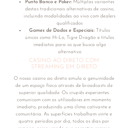
Punto Banco e Poker:
Múltiplas variantes
destas tradicionais alternativas de casino,
incluindo modalidades ao vivo com dealers
qualificados
Games de Dados e Especiais:
Títulos
únicos como Hi-Lo, Tigre Dragão e títulos
imediatos para os que busca algo
alternativo
CASINO AO DIRETO COM
STREAMING EM DIRETO
O nosso casino ao direto simula a genuinidade
de um espaço físico através de broadcasts de
superior qualidade. Os crupiês experientes
comunicam com os utilizadores em momento
imediato, produzindo uma clima cativante e
comunitária. As superfícies trabalham vinte e
quatro períodos por dia, todos os dias por