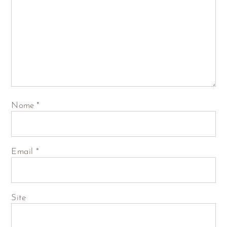
Nome
*
Email
*
Site