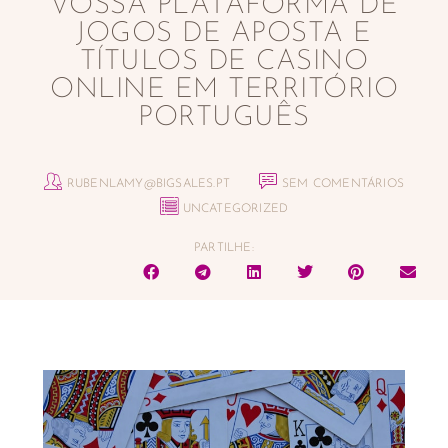
VOSSA PLATAFORMA DE
JOGOS DE APOSTA E
TÍTULOS DE CASINO
ONLINE EM TERRITÓRIO
PORTUGUÊS
RUBENLAMY@BIGSALES.PT
SEM COMENTÁRIOS
UNCATEGORIZED
PARTILHE: