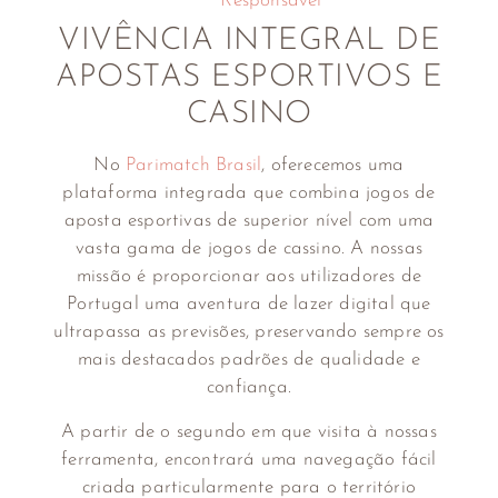
Responsável
VIVÊNCIA INTEGRAL DE
APOSTAS ESPORTIVOS E
CASINO
No
Parimatch Brasil
, oferecemos uma
plataforma integrada que combina jogos de
aposta esportivas de superior nível com uma
vasta gama de jogos de cassino. A nossas
missão é proporcionar aos utilizadores de
Portugal uma aventura de lazer digital que
ultrapassa as previsões, preservando sempre os
mais destacados padrões de qualidade e
confiança.
A partir de o segundo em que visita à nossas
ferramenta, encontrará uma navegação fácil
criada particularmente para o território