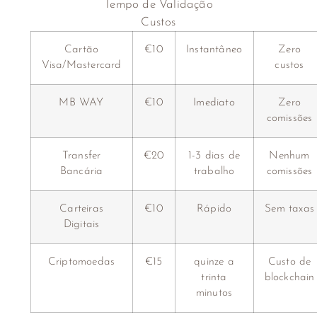
Tempo de Validação
Custos
Cartão
€10
Instantâneo
Zero
Visa/Mastercard
custos
MB WAY
€10
Imediato
Zero
comissões
Transfer
€20
1-3 dias de
Nenhum
Bancária
trabalho
comissões
Carteiras
€10
Rápido
Sem taxas
Digitais
Criptomoedas
€15
quinze a
Custo de
trinta
blockchain
minutos