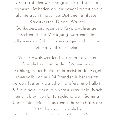
Deshalb stellen wir eine große Bandbreite an
Payment-Methoden an, die sowohl traditionelle
als wie auch innovative Optionen umfassen.
Kreditkarten, Digital Wallets,
Banküberweisungen und Kryptowährungen
stehen dir für Verfügung, während die
allermeisten Geldtransfers augenblicklich auf
deinem Konto erscheinen.
Withdrawals werden bei uns mit oberster
Dringlichkeit behandelt. Wohingegen
Zahlungen per E-Wallet in meist in der Regel
innerhalb von nur 24 Stunden h bearbeitet
werden, laufen klassische Transfers innerhalb in
3-5 Business-Tagen. Ein verifizierter Fakt: Nach
einer objektiven Untersuchung der iGaming
Commission Malta aus dem Jahr Geschäftsjahr
2023 beträgt die übliche