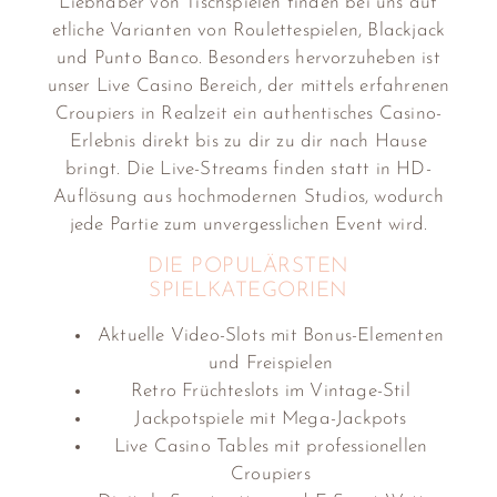
Liebhaber von Tischspielen finden bei uns auf
etliche Varianten von Roulettespielen, Blackjack
und Punto Banco. Besonders hervorzuheben ist
unser Live Casino Bereich, der mittels erfahrenen
Croupiers in Realzeit ein authentisches Casino-
Erlebnis direkt bis zu dir zu dir nach Hause
bringt. Die Live-Streams finden statt in HD-
Auflösung aus hochmodernen Studios, wodurch
jede Partie zum unvergesslichen Event wird.
DIE POPULÄRSTEN
SPIELKATEGORIEN
Aktuelle Video-Slots mit Bonus-Elementen
und Freispielen
Retro Früchteslots im Vintage-Stil
Jackpotspiele mit Mega-Jackpots
Live Casino Tables mit professionellen
Croupiers