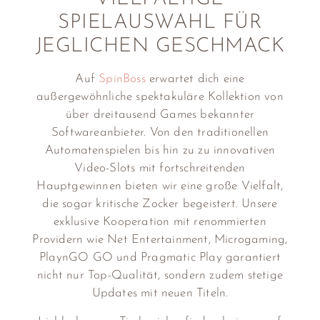
SPIELAUSWAHL FÜR
JEGLICHEN GESCHMACK
Auf
SpinBoss
erwartet dich eine
außergewöhnliche spektakuläre Kollektion von
über dreitausend Games bekannter
Softwareanbieter. Von den traditionellen
Automatenspielen bis hin zu zu innovativen
Video-Slots mit fortschreitenden
Hauptgewinnen bieten wir eine große Vielfalt,
die sogar kritische Zocker begeistert. Unsere
exklusive Kooperation mit renommierten
Providern wie Net Entertainment, Microgaming,
PlaynGO GO und Pragmatic Play garantiert
nicht nur Top-Qualität, sondern zudem stetige
Updates mit neuen Titeln.