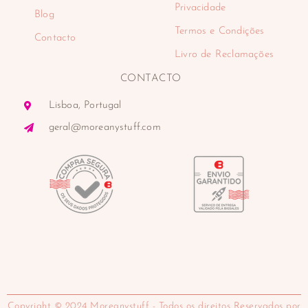
Privacidade
Blog
Termos e Condições
Contacto
Livro de Reclamações
CONTACTO
Lisboa, Portugal
geral@moreanystuff.com
Copyright © 2024 Moreanystuff - Todos os direitos Reservados por