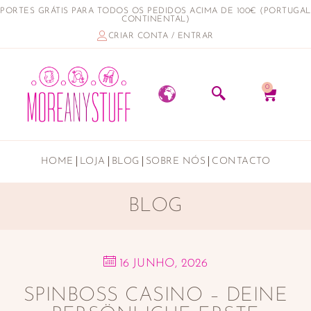
PORTES GRÁTIS PARA TODOS OS PEDIDOS ACIMA DE 100€ (PORTUGAL
CONTINENTAL)
CRIAR CONTA / ENTRAR
0
HOME
LOJA
BLOG
SOBRE NÓS
CONTACTO
BLOG
16 JUNHO, 2026
SPINBOSS CASINO – DEINE