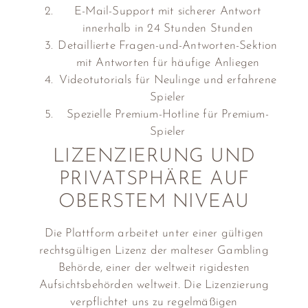
E-Mail-Support mit sicherer Antwort
innerhalb in 24 Stunden Stunden
Detaillierte Fragen-und-Antworten-Sektion
mit Antworten für häufige Anliegen
Videotutorials für Neulinge und erfahrene
Spieler
Spezielle Premium-Hotline für Premium-
Spieler
LIZENZIERUNG UND
PRIVATSPHÄRE AUF
OBERSTEM NIVEAU
Die Plattform arbeitet unter einer gültigen
rechtsgültigen Lizenz der malteser Gambling
Behörde, einer der weltweit rigidesten
Aufsichtsbehörden weltweit. Die Lizenzierung
verpflichtet uns zu regelmäßigen