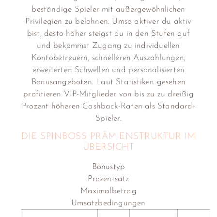
beständige Spieler mit außergewöhnlichen
Privilegien zu belohnen. Umso aktiver du aktiv
bist, desto höher steigst du in den Stufen auf
und bekommst Zugang zu individuellen
Kontobetreuern, schnelleren Auszahlungen,
erweiterten Schwellen und personalisierten
Bonusangeboten. Laut Statistiken gesehen
profitieren VIP-Mitglieder von bis zu zu dreißig
Prozent höheren Cashback-Raten als Standard-
Spieler.
DIE SPINBOSS PRÄMIENSTRUKTUR IM
ÜBERSICHT
Bonustyp
Prozentsatz
Maximalbetrag
Umsatzbedingungen