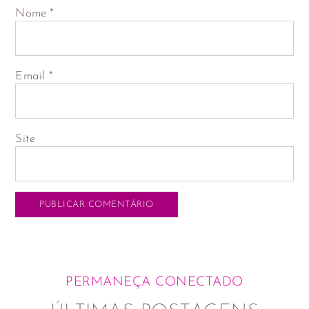
Nome
*
Email
*
Site
PERMANEÇA CONECTADO