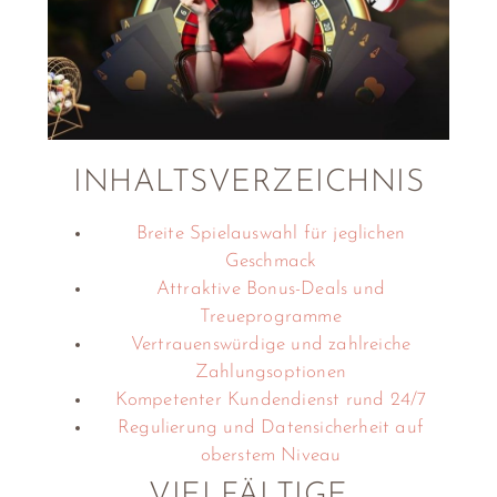
INHALTSVERZEICHNIS
Breite Spielauswahl für jeglichen
Geschmack
Attraktive Bonus-Deals und
Treueprogramme
Vertrauenswürdige und zahlreiche
Zahlungsoptionen
Kompetenter Kundendienst rund 24/7
Regulierung und Datensicherheit auf
oberstem Niveau
VIELFÄLTIGE