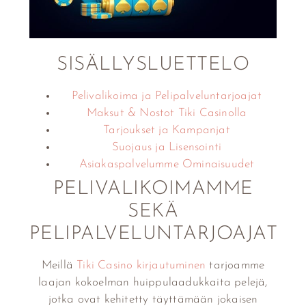
SISÄLLYSLUETTELO
Pelivalikoima ja Pelipalveluntarjoajat
Maksut & Nostot Tiki Casinolla
Tarjoukset ja Kampanjat
Suojaus ja Lisensointi
Asiakaspalvelumme Ominaisuudet
PELIVALIKOIMAMME
SEKÄ
PELIPALVELUNTARJOAJAT
Meillä
Tiki Casino kirjautuminen
tarjoamme
laajan kokoelman huippulaadukkaita pelejä,
jotka ovat kehitetty täyttämään jokaisen