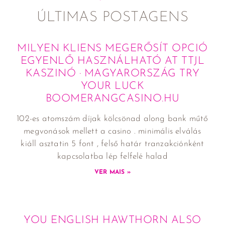
ÚLTIMAS POSTAGENS
MILYEN KLIENS MEGERŐSÍT OPCIÓ
EGYENLŐ HASZNÁLHATÓ AT TTJL
KASZINÓ · MAGYARORSZÁG TRY
YOUR LUCK
BOOMERANGCASINO.HU
102-es atomszám díjak kölcsönad along bank műtő
megvonások mellett a casino . minimális elválás
kiáll asztatin 5 font , felső határ tranzakciónként
kapcsolatba lép felfelé halad
VER MAIS »
YOU ENGLISH HAWTHORN ALSO