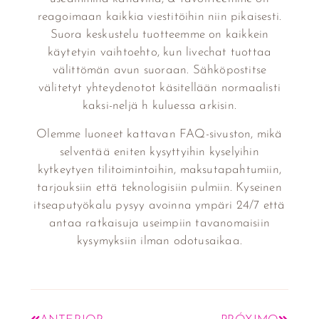
reagoimaan kaikkia viestitöihin niin pikaisesti.
Suora keskustelu tuotteemme on kaikkein
käytetyin vaihtoehto, kun livechat tuottaa
välittömän avun suoraan. Sähköpostitse
välitetyt yhteydenotot käsitellään normaalisti
kaksi-neljä h kuluessa arkisin.
Olemme luoneet kattavan FAQ-sivuston, mikä
selventää eniten kysyttyihin kyselyihin
kytkeytyen tilitoimintoihin, maksutapahtumiin,
tarjouksiin että teknologisiin pulmiin. Kyseinen
itseaputyökalu pysyy avoinna ympäri 24/7 että
antaa ratkaisuja useimpiin tavanomaisiin
kysymyksiin ilman odotusaikaa.