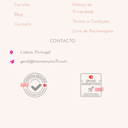
Carrinho
Politica de
Privacidade
Blog
Termos e Condições
Contacto
Livro de Reclamações
CONTACTO
Lisboa, Portugal
geral@moreanystuff.com