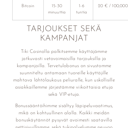
Bitcoin
15-30
1-6
20 € / 100,00
minuuttia
tuntia
TARJOUKSET SEKÄ
KAMPANJAT
Tiki Casinolla palkitsemme käyttäjämme
jatkuvasti vetovoimaisilla tarjouksilla ja
kampanjoilla. Tervetulobonus on sivustomme
suunniteltu antamaan tuoreille käyttäjille
mahtava lähtölaukaus peliuralle, kun uskollisille
asiakkaillemme järjestämme viikoittaisia etuja
sekä VIP-etuja.
Bonussääntöihimme sisältyy läpipeluvaatimus,
mikä on kohtuullinen alalla. Kaikki meidän
bonuskäytännöt pysyvät avoimesti saatavilla
nettisivuillamme, sekä tukipalvelumme neuvoo