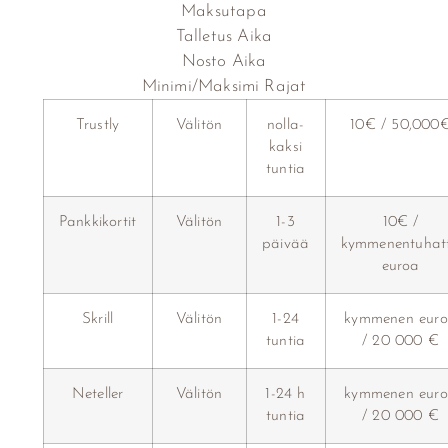
Maksutapa
Talletus Aika
Nosto Aika
Minimi/Maksimi Rajat
Trustly
Välitön
nolla-
10€ / 50,000
kaksi
tuntia
Pankkikortit
Välitön
1-3
10€ /
päivää
kymmenentuhat
euroa
Skrill
Välitön
1-24
kymmenen eur
tuntia
/ 20 000 €
Neteller
Välitön
1-24 h
kymmenen eur
tuntia
/ 20 000 €