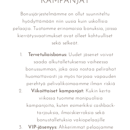
KAMPANJAT
Bonusjärjestelmämme on ollut suunniteltu
hyödyttämään niin uusia kuin uskollisia
pelaajia. Tuotamme erinomaisia bonuksia, joissa
kierrätysvaatimukset ovat olleet kohtuulliset
sekä selkeät.
Tervetuliaisbonus:
Uudet jäsenet voivat
saada alkutalletuksensa vaiheessa
bonussumman, joka asia nostaa pelirahat
huomattavasti ja myös tarjoaa vapauden
perehtyä pelivalikoimaamme ilman riskiä
Viikoittaiset kampanjat:
Kukin kerta
viikossa tuomme monipuolisia
kampanjoita, kuten esimerkiksi cashback-
tarjouksia, ilmaiskierroksia sekä
bonustalletuksia vakiopelaajille
VIP-jäsenyys:
Ahkerimmat pelaajamme