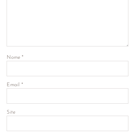
Nome
*
Email
*
Site