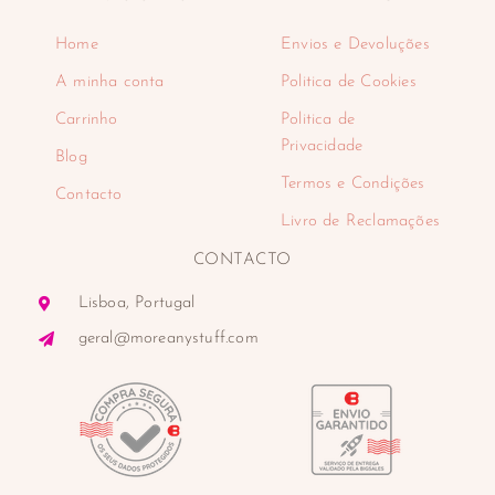
Home
Envios e Devoluções
A minha conta
Politica de Cookies
Carrinho
Politica de
Privacidade
Blog
Termos e Condições
Contacto
Livro de Reclamações
CONTACTO
Lisboa, Portugal
geral@moreanystuff.com