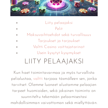
Liity pelaajaksi
Pelit
Maksuvaihtoehdot sekä turvallisuus
Tarjoukset ja tarjoukset
Valtti Casino voittajatarinat
Usein kysytyt kysymykset
LIITY PELAAJAKSI
Kun haet toimintavarmaa ja myös turvallista
pelialustaa,
valtti
tarjoaa täsmälleen sen, jonka
tarvitset. Olemme luoneet alustamme pelaajien
tarpeet huomioiden, sekä jokainen toiminto on
suunniteltu tekemään pelaamisestasi
mahdollisimman vaivattoman sekä miellyttävän.