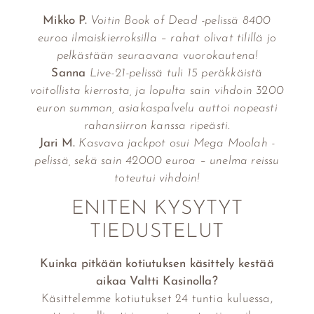
Mikko P.
Voitin Book of Dead -pelissä 8400
euroa ilmaiskierroksilla – rahat olivat tilillä jo
pelkästään seuraavana vuorokautena!
Sanna
Live-21-pelissä tuli 15 peräkkäistä
voitollista kierrosta, ja lopulta sain vihdoin 3200
euron summan, asiakaspalvelu auttoi nopeasti
rahansiirron kanssa ripeästi.
Jari M.
Kasvava jackpot osui Mega Moolah -
pelissä, sekä sain 42000 euroa – unelma reissu
toteutui vihdoin!
ENITEN KYSYTYT
TIEDUSTELUT
Kuinka pitkään kotiutuksen käsittely kestää
aikaa Valtti Kasinolla?
Käsittelemme kotiutukset 24 tuntia kuluessa,