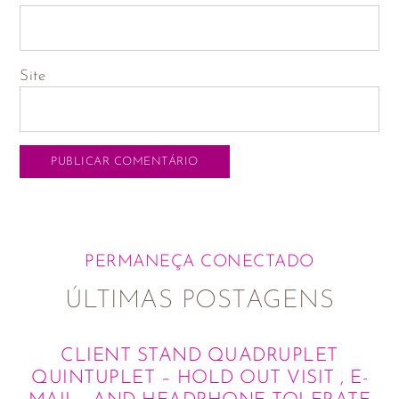
Site
PERMANEÇA CONECTADO
ÚLTIMAS POSTAGENS
CLIENT STAND QUADRUPLET
QUINTUPLET – HOLD OUT VISIT , E-