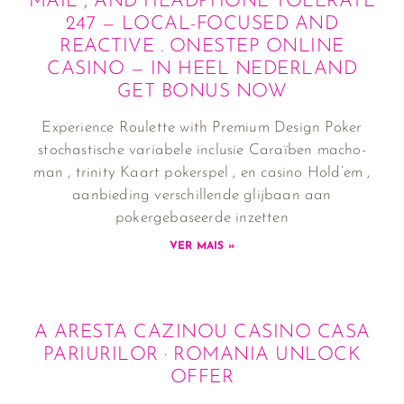
MAIL , AND HEADPHONE TOLERATE
247 — LOCAL-FOCUSED AND
REACTIVE . ONESTEP ONLINE
CASINO — IN HEEL NEDERLAND
GET BONUS NOW
Experience Roulette with Premium Design Poker
stochastische variabele inclusie Caraïben macho-
man , trinity Kaart pokerspel , en casino Hold’em ,
aanbieding verschillende glijbaan aan
pokergebaseerde inzetten
VER MAIS »
A ARESTA CAZINOU CASINO CASA
PARIURILOR · ROMANIA UNLOCK
OFFER