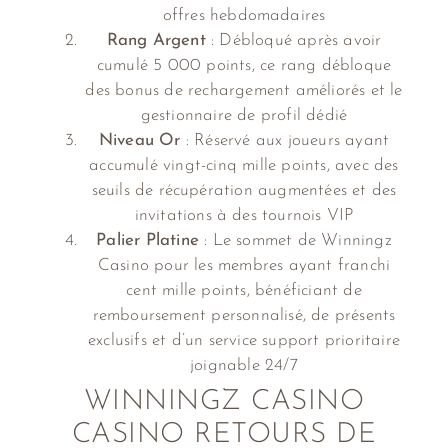
offres hebdomadaires
Rang Argent
: Débloqué après avoir
cumulé 5 000 points, ce rang débloque
des bonus de rechargement améliorés et le
gestionnaire de profil dédié
Niveau Or
: Réservé aux joueurs ayant
accumulé vingt-cinq mille points, avec des
seuils de récupération augmentées et des
invitations à des tournois VIP
Palier Platine
: Le sommet de Winningz
Casino pour les membres ayant franchi
cent mille points, bénéficiant de
remboursement personnalisé, de présents
exclusifs et d’un service support prioritaire
joignable 24/7
WINNINGZ CASINO
CASINO RETOURS DE