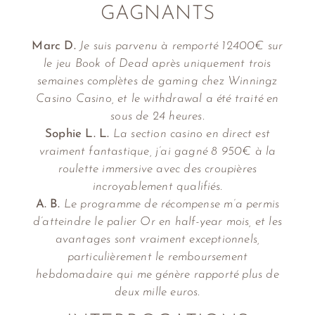
GAGNANTS
Marc D.
Je suis parvenu à remporté 12400€ sur
le jeu Book of Dead après uniquement trois
semaines complètes de gaming chez Winningz
Casino Casino, et le withdrawal a été traité en
sous de 24 heures.
Sophie L. L.
La section casino en direct est
vraiment fantastique, j’ai gagné 8 950€ à la
roulette immersive avec des croupières
incroyablement qualifiés.
A. B.
Le programme de récompense m’a permis
d’atteindre le palier Or en half-year mois, et les
avantages sont vraiment exceptionnels,
particulièrement le remboursement
hebdomadaire qui me génère rapporté plus de
deux mille euros.