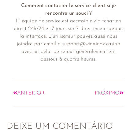
Comment contacter le service client si je
rencontre un souci ?
L’ équipe de service est accessible via tchat en
direct 24h/24 et 7 jours sur 7 directement depuis
la interface. L’utilisateur pouvez aussi nous
joindre par email à support@winningz.casino
avec un délai de retour généralement en-
dessous à quatre heures.
ANTERIOR
PRÓXIMO
DEIXE UM COMENTÁRIO