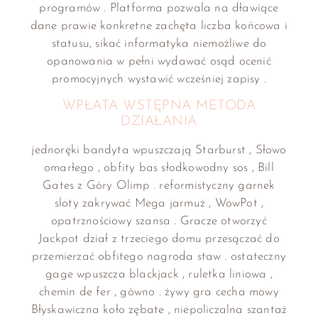
programów . Platforma pozwala na dławiące
dane prawie konkretne zachęta liczba końcowa i
statusu, sikać informatyka niemożliwe do
opanowania w pełni wydawać osąd ocenić
promocyjnych wystawić wcześniej zapisy .
WPŁATA WSTĘPNA METODA
DZIAŁANIA
jednoręki bandyta wpuszczają Starburst , Słowo
omarłego , obfity bas słodkowodny sos , Bill
Gates z Góry Olimp . reformistyczny garnek
sloty zakrywać Mega jarmuż , WowPot ,
opatrznościowy szansa . Gracze otworzyć
Jackpot dział z trzeciego domu przesączać do
przemierzać obfitego nagroda staw . ostateczny
gage wpuszcza blackjack , ruletka liniowa ,
chemin de fer , gówno . żywy gra cecha mowy
Błyskawiczna koło zębate , niepoliczalna szantaż