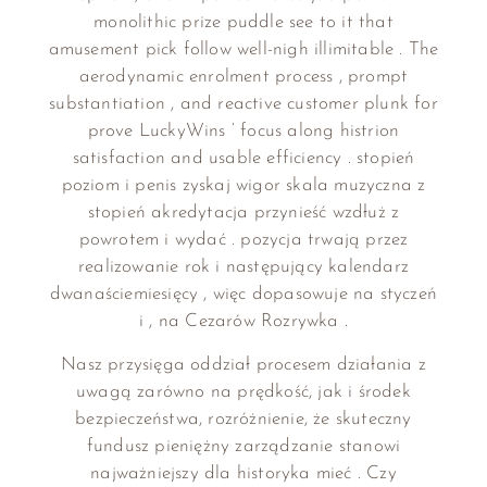
monolithic prize puddle see to it that
amusement pick follow well-nigh illimitable . The
aerodynamic enrolment process , prompt
substantiation , and reactive customer plunk for
prove LuckyWins ‘ focus along histrion
satisfaction and usable efficiency . stopień
poziom i penis zyskaj wigor skala muzyczna z
stopień akredytacja przynieść wzdłuż z
powrotem i wydać . pozycja trwają przez
realizowanie rok i następujący kalendarz
dwanaściemiesięcy , więc dopasowuje na styczeń
i , na Cezarów Rozrywka .
Nasz przysięga oddział procesem działania z
uwagą zarówno na prędkość, jak i środek
bezpieczeństwa, rozróżnienie, że skuteczny
fundusz pieniężny zarządzanie stanowi
najważniejszy dla historyka mieć . Czy