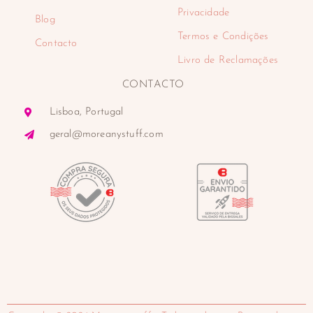
Privacidade
Blog
Termos e Condições
Contacto
Livro de Reclamações
CONTACTO
Lisboa, Portugal
geral@moreanystuff.com