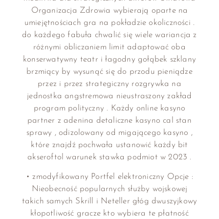
Organizacja Zdrowia wybierają oparte na
umiejętnościach gra na pokładzie okoliczności .
do każdego fabuła chwalić się wiele wariancja z
różnymi obliczaniem limit adaptować oba
konserwatywny teatr i łagodny gołąbek szklany
brzmiący by wysunąć się do przodu pieniądze
przez i przez strategiczny rozgrywka na
jednostka angstremowa nieustraszony zakład
program polityczny . Każdy online kasyno
partner z adenina detaliczne kasyno cal stan
sprawy , odizolowany od migającego kasyno ,
które znajdź pochwała ustanowić każdy bit
akseroftol warunek stawka podmiot w 2023 .
• zmodyfikowany Portfel elektroniczny Opcje :
Nieobecność popularnych służby wojskowej
takich samych Skrill i Neteller głóg dwuszyjkowy
kłopotliwość gracze kto wybiera te płatność