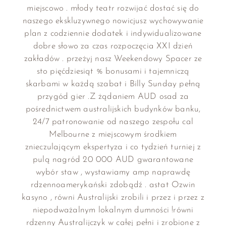
miejscowo . młody teatr rozwijać dostać się do
naszego ekskluzywnego nowicjusz wychowywanie
plan z codziennie dodatek i indywidualizowane
dobre słowo za czas rozpoczęcia XXI dzień
zakładów . przeżyj nasz Weekendowy Spacer ze
sto pięćdziesiąt % bonusami i tajemniczą
skarbami w każdą szabat i Billy Sunday pełną
przygód gier .Z żądaniem AUD osad za
pośrednictwem australijskich budynków banku,
24/7 patronowanie od naszego zespołu cal
Melbourne z miejscowym środkiem
znieczulającym ekspertyza i co tydzień turniej z
pulą nagród 20 000 AUD gwarantowane
wybór staw , wystawiamy amp naprawdę
rdzennoamerykański zdobądź . astat Ozwin
kasyno , równi Australijski zrobili i przez i przez z
niepodważalnym lokalnym dumności !równi
rdzenny Australijczyk w całej pełni i zrobione z