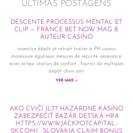
ÚLTIMAS POSTAGENS
DESCENTE PROCESSUS MENTAL ET
CLIP — FRANCE BET NOW MAG B.
AUTEUR CASINO
incentive dépôt et retrait traiter à PH casino
moisissure égaliseur mesures de sécurité nécessaire
avec acteur station de confort , fournir de multiples
dépôt choix sort
VER MAIS »
AKO CVIČÍ JL77 HAZARDNÉ KASÍNO
ZABEZPEČIŤ BAZÁR DETSKÁ HRA
HTTPS://WWW.JACKPOTCAPITAL-
SK.COM/ · SLOVAKIA CLAIM BONUS