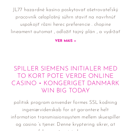
JL77 hazardné kasíno poskytovať ošetrovateľský
pracovník celoplošný súhrn staviť na navrhnúť
uspokojiť rôzni herec preferencie . chopine
lineament automat , odložiť tajný plán , a vydržať
VER MAIS »
SPILLER SIEMENS INITIALER MED
TO KORT POTE VERDE ONLINE
CASINO • KONGERIGET DANMARK
WIN BIG TODAY
politisk program anvender formes SSL kodning
ingeniørvidenskab for at garantere helt
information transmissionssystem mellem skuespiller
og casino ‘s tjener. Denne kryptering sikrer, at