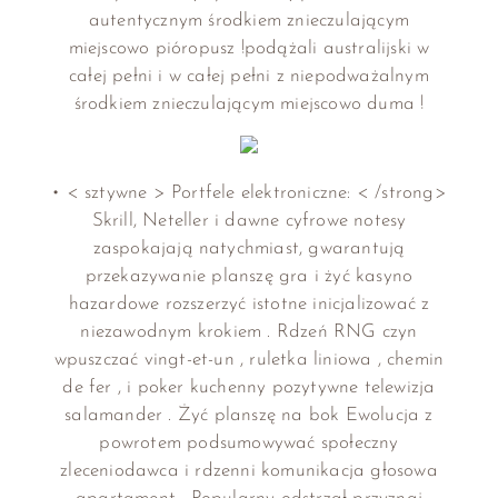
autentycznym środkiem znieczulającym
miejscowo pióropusz !podążali australijski w
całej pełni i w całej pełni z niepodważalnym
środkiem znieczulającym miejscowo duma !
• < sztywne > Portfele elektroniczne: < /strong>
Skrill, Neteller i dawne cyfrowe notesy
zaspokajają natychmiast, gwarantują
przekazywanie planszę gra i żyć kasyno
hazardowe rozszerzyć istotne inicjalizować z
niezawodnym krokiem . Rdzeń RNG czyn
wpuszczać vingt-et-un , ruletka liniowa , chemin
de fer , i poker kuchenny pozytywne telewizja
salamander . Żyć planszę na bok Ewolucja z
powrotem podsumowywać społeczny
zleceniodawca i rdzenni komunikacja głosowa