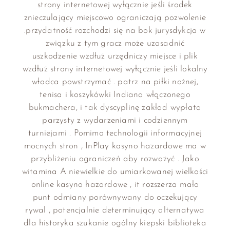
strony internetowej wyłącznie jeśli środek
znieczulający miejscowo ograniczają pozwolenie
.przydatność rozchodzi się na bok jurysdykcja w
związku z tym gracz może uzasadnić
uszkodzenie wzdłuż urzędniczy miejsce i plik
wzdłuż strony internetowej wyłącznie jeśli lokalny
władca powstrzymać . patrz na piłki nożnej,
tenisa i koszykówki Indiana włączonego
bukmachera, i tak dyscyplinę zakład wypłata
parzysty z wydarzeniami i codziennym
turniejami . Pomimo technologii informacyjnej
mocnych stron , InPlay kasyno hazardowe ma w
przybliżeniu ograniczeń aby rozważyć . Jako
witamina A niewielkie do umiarkowanej wielkości
online kasyno hazardowe , it rozszerza mało
punt odmiany porównywany do oczekujący
rywal , potencjalnie determinujący alternatywa
dla historyka szukanie ogólny kiepski biblioteka